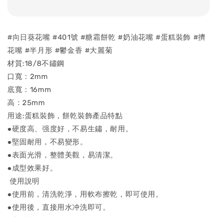
#向日葵花嘴 #401號 #糖霜餅乾 #奶油花嘴 #蛋糕裝飾 #擠
花嘴 #半月形 #鬱金香 #大麗菊
材質:18/8不鏽鋼
口寬：2mm
底寬：16mm
高：25mm
用途:蛋糕裝飾，餅乾裝飾產品特點
●硬度高、强度好，不易生鏽，耐用。
●堅固耐用，不易變形。
●表面光滑，整體美觀，易清潔。
●成型效果好。
使用說明
●使用前，清洗乾淨，用軟布擦乾，即可使用。
●使用後，直接用水冲洗即可。