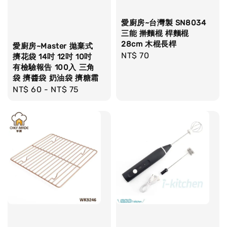
愛廚房~台灣製 SN8034
三能 擀麵棍 桿麵棍
28cm 木棍長桿
愛廚房~Master 拋棄式
Regular
NT$ 70
擠花袋 14吋 12吋 10吋
有檢驗報告 100入 三角
price
袋 擠醬袋 奶油袋 擠糖霜
Regular
NT$ 60
-
NT$ 75
price