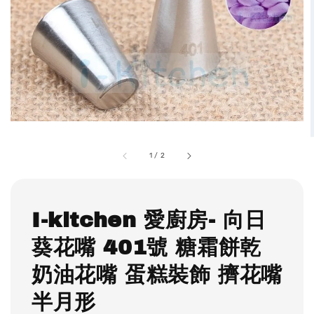
1
/
2
I-kitchen 愛廚房- 向日
葵花嘴 401號 糖霜餅乾
奶油花嘴 蛋糕裝飾 擠花嘴
半月形