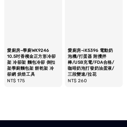
愛廚房~學廚WK9246
愛廚房~iK5396 電動奶
10.5吋香檳金正方形冷卻
泡機/打蛋器 附攪拌
架 冷卻架 麵包冷卻 倒扣
棒/USB充電/FDA合格/
架學廚麵包架 餅乾架 冷
咖啡奶泡打發奶油蛋液/
卻網 烘焙工具
三段變速/拉花
Regular
NT$ 175
Regular
NT$ 260
price
price