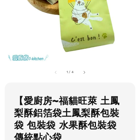
1
/
4
【愛廚房~福貓旺萊 土鳳
梨酥鋁箔袋土鳳梨酥包裝
袋 包裝袋 水果酥包裝袋
傳統點心袋