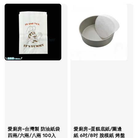
愛廚房~台灣製 防油紙袋
愛廚房~蛋糕底紙/圍邊
四兩/六兩/八兩 100入
紙 6吋/8吋 脫模紙 烤盤