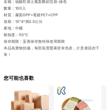
名稱：福貓旺萊土鳳梨酥鋁箔袋-綠色
數量：100入
材質：霧面OPP+電鍍PET+CPP
規格：13*4*側2.5公分
產地：中國
耐熱度：90°C
保存期限：妥善保存無特殊使用期限
本品為實物拍攝，每部裝置螢幕皆有色差，介意者請勿下
單！
您可能也喜歡