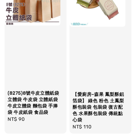
(8275)8號牛皮立體紙袋
【愛廚房~森果 鳳梨酥鋁
立體袋 牛皮袋 立體紙袋
箔袋】 綠色 粉色 土鳳梨
牛皮立體袋 麵包袋 手捧
酥包裝袋 包裝袋 復古配
袋 牛皮紙袋 食品袋
色 水果酥包裝袋 傳統點
Regular
NT$ 90
心袋
price
Regular
NT$ 110
price