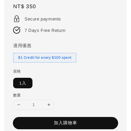
Regular
NT$ 350
price
Secure payments
7 Days Free Return
適用優惠
$1 Credit for every $100 spent
規格
1入
數量
加入購物車