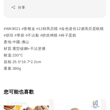
分享
#WK9021 #香檳金 #12杯馬芬模 #金色迷你12連瑪芬蛋糕模
#烘培 #學廚 #不沾黏 #烘焙烤模 #杯子蛋糕
產地:中國-佛山
材質:重型碳鋼+不沾塗層
耐溫:230°C
規格:25.5*19.7*2.2cm
重量:390g
您可能也喜歡