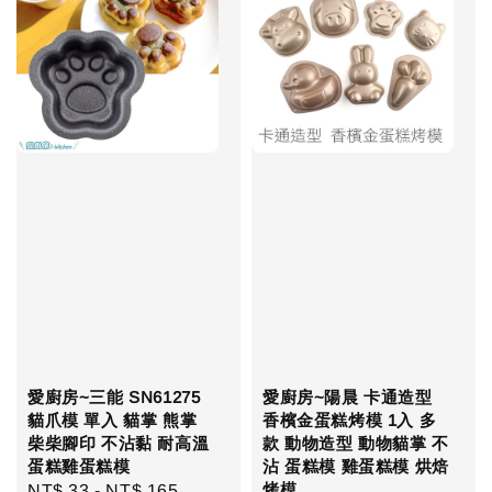
愛廚房~三能 SN61275
愛廚房~陽晨 卡通造型
貓爪模 單入 貓掌 熊掌
香檳金蛋糕烤模 1入 多
柴柴腳印 不沾黏 耐高溫
款 動物造型 動物貓掌 不
蛋糕雞蛋糕模
沾 蛋糕模 雞蛋糕模 烘焙
烤模
Regular
NT$ 33
-
NT$ 165