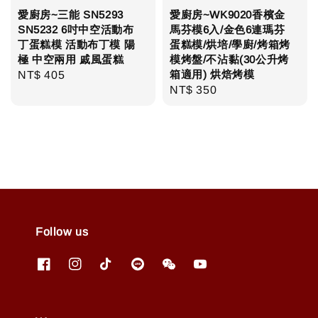
愛廚房~三能 SN5293
愛廚房~WK9020香檳金
SN5232 6吋中空活動布
馬芬模6入/金色6連瑪芬
丁蛋糕模 活動布丁模 陽
蛋糕模/烘培/學廚/烤箱烤
極 中空兩用 戚風蛋糕
模烤盤/不沾黏(30公升烤
箱適用) 烘焙烤模
Regular
NT$ 405
Regular
NT$ 350
price
price
Follow us