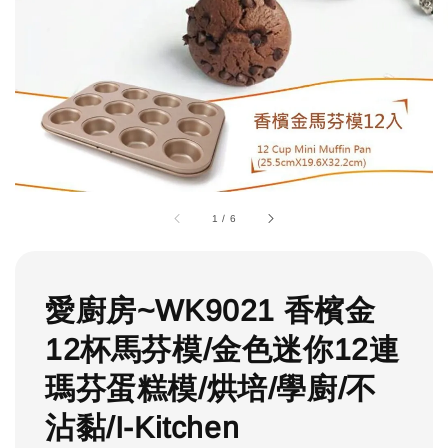
1
/
6
愛廚房~WK9021 香檳金
12杯馬芬模/金色迷你12連
瑪芬蛋糕模/烘培/學廚/不
沾黏/I-Kitchen