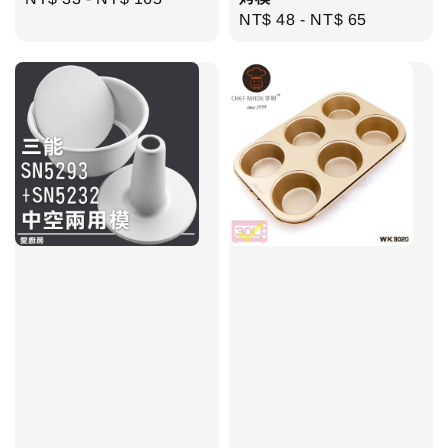
Regular
NT$ 48
-
NT$ 65
price
price