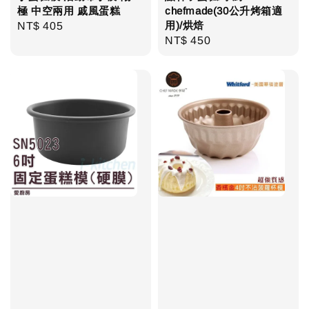
極 中空兩用 戚風蛋糕
chefmade(30公升烤箱適
用)/烘焙
Regular
NT$ 405
Regular
NT$ 450
price
price