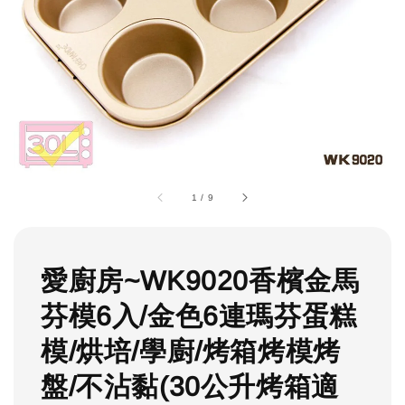
1
/
9
愛廚房~WK9020香檳金馬
芬模6入/金色6連瑪芬蛋糕
模/烘培/學廚/烤箱烤模烤
盤/不沾黏(30公升烤箱適