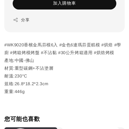
加入購物車
分享
#WK9020香檳金馬芬模6入 #金色6連瑪芬蛋糕模 #烘焙 #學
廚 #烤箱烤模烤盤 #不沾黏 #30公升烤箱適用 #烘焙烤模
產地:中國-佛山
材質:重型碳鋼+不沾塗層
耐溫:230°C
規格:26.8*18.2*2.3cm
重量:446g
您可能也喜歡