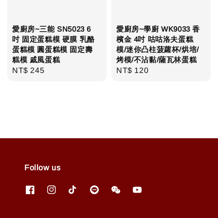
愛廚房~三能 SN5023 6
愛廚房~學廚 WK9033 香
吋 固定蛋糕模 硬膜 乳酪
檳金 4吋 咕咕洛夫蛋糕
蛋糕模 圓蛋糕模 固定壽
模/迷你凸柱菠蘿杯/烘培/
糕模 戚風蛋糕
烤模/不沾黏/薩瓦林蛋糕
Regular
NT$ 245
Regular
NT$ 120
price
price
Follow us