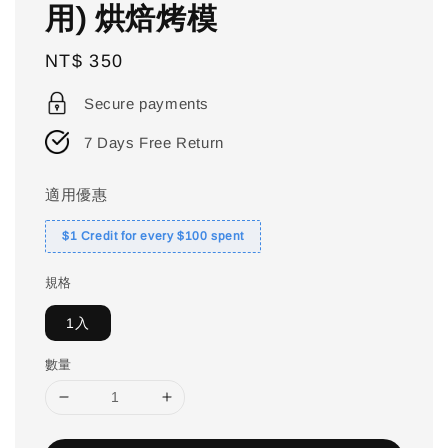
用) 烘焙烤模
Regular
NT$ 350
price
Secure payments
7 Days Free Return
適用優惠
$1 Credit for every $100 spent
規格
1入
數量