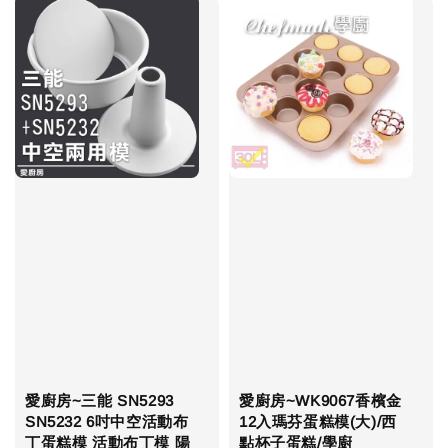
愛廚房~三能 SN5293
愛廚房~WK9067香檳金
SN5232 6吋中空活動布
12入瑪芬蛋糕模(大)/西
丁蛋糕模 活動布丁模 陽
點杯子蛋糕/學廚