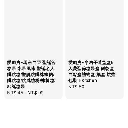
愛廚房~馬來西亞 聖誕節
愛廚房~小房子造型盒5
糖果 水果風味 聖誕老人
入萬聖節糖果盒 餅乾盒
跳跳糖/聖誕跳跳棒棒糖/
西點盒禮物盒 紙盒 烘焙
跳跳糖/跳跳糖粉/棒棒糖/
包裝 I-Kitchen
耶誕糖果
Regular
NT$ 50
Regular
NT$ 45
-
NT$ 99
price
price