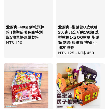
愛廚房~400g 餅乾預拌
愛廚房~聖誕節Q皮軟糖
粉 (萬聖節著色畫特別
250克 /1公斤約190顆 造
版)/簡單快速餅乾粉
型軟糖1kg QQ軟糖 聖誕
節 糖果 耶誕節 禮物 小
Regular
NT$ 120
朋友 禮物
price
Regular
NT$ 125
-
NT$ 450
price