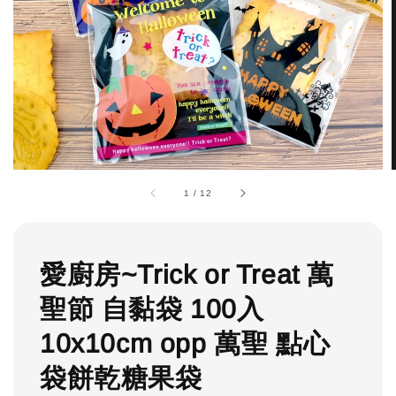
1
/
12
愛廚房~Trick or Treat 萬
聖節 自黏袋 100入
10x10cm opp 萬聖 點心
袋餅乾糖果袋