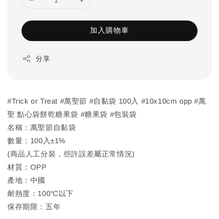
加入購物車
分享
#Trick or Treat #萬聖節 #自黏袋 100入 #10x10cm opp #萬
聖 點心袋餅乾糖果袋 #糖果袋 #包裝袋
名稱：萬聖節自黏袋
數量：100入±1%
(商品人工分裝，些許誤差屬正常情況)
材質：OPP
產地：中國
耐熱度：100℃以下
保存期限：五年