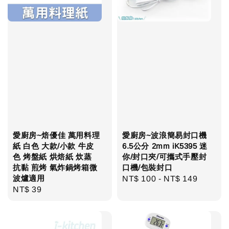
愛廚房~焙優佳 萬用料理
愛廚房~波浪簡易封口機
紙 白色 大款/小款 牛皮
6.5公分 2mm iK5395 迷
色 烤盤紙 烘焙紙 炊蒸
你/封口夾/可攜式手壓封
抗黏 煎烤 氣炸鍋烤箱微
口機/包裝封口
波爐適用
Regular
NT$ 100
-
NT$ 149
Regular
NT$ 39
price
price