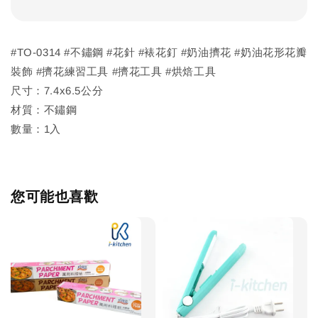
#TO-0314 #不鏽鋼 #花針 #裱花釘 #奶油擠花 #奶油花形花瓣
裝飾 #擠花練習工具 #擠花工具 #烘焙工具
尺寸：7.4x6.5公分
材質：不鏽鋼
數量：1入
您可能也喜歡