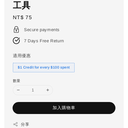
工具
Regular
NT$ 75
price
Secure payments
7 Days Free Return
適用優惠
$1 Credit for every $100 spent
數量
加入購物車
分享