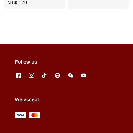
Regular
NT$ 120
price
Follow us
We accept