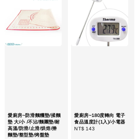
愛廚房~防滑麵糰墊/揉麵
愛廚房~180度轉向 電子
墊 大/小 /不沾/麵團墊/耐
食品溫度計(1入)/小電器
高溫/防滑/止滑/烘焙/擀
Regular
NT$ 143
麵墊/整型墊/烤盤墊
price