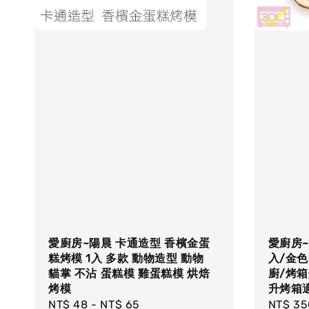
愛廚房~陽晨 卡通造型 香檳金蛋
愛廚房~
糕烤模 1入 多款 動物造型 動物
入/金色
貓掌 不沾 蛋糕模 雞蛋糕模 烘焙
廚/烤箱
烤模
升烤箱適
Regular
NT$ 48
-
NT$ 65
Regula
NT$ 35