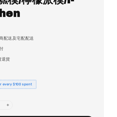
chen
商配送及宅配配送
付
費退貨
or every $100 spent