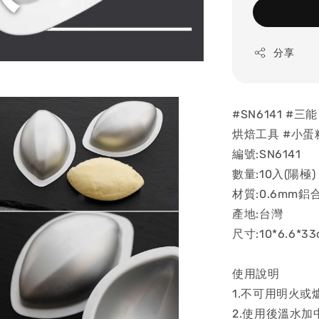
分享
#SN6141 #
烘焙工具 #小蛋
編號:SN6141
數量:10入(陽極)
材質:0.6mm鋁
產地:台灣
尺寸:10*6.6*3
使用說明
1.不可用明火或
2.使用後溫水