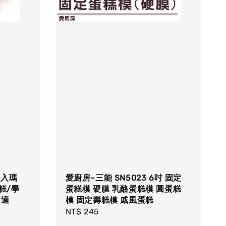
2入瑪
愛廚房~三能 SN5023 6吋 固定
糕/學
蛋糕模 硬膜 乳酪蛋糕模 圓蛋糕
箱適
模 固定壽糕模 戚風蛋糕
Regular
NT$ 245
price