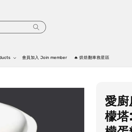
ducts
會員加入 Join member
🔥 烘焙翻車救星區
愛廚
檬塔
檬蛋