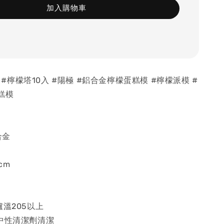
加入購物車
三能 #檸檬塔10入 #陽極 #鋁合金檸檬蛋糕模 #檸檬派模 #
糕模
合金
3cm
爐溫205以上
加中性清潔劑清潔