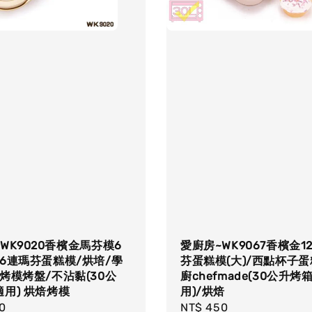
WK9020香檳金馬芬模6
愛廚房~WK9067香檳金1
6連瑪芬蛋糕模/烘培/學
芬蛋糕模(大)/西點杯子蛋
烤模烤盤/不沾黏(30公
廚chefmade(30公升烤
用) 烘焙烤模
用)/烘焙
r
0
Regular
NT$ 450