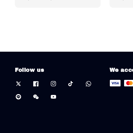
price
price
Follow us
We acc