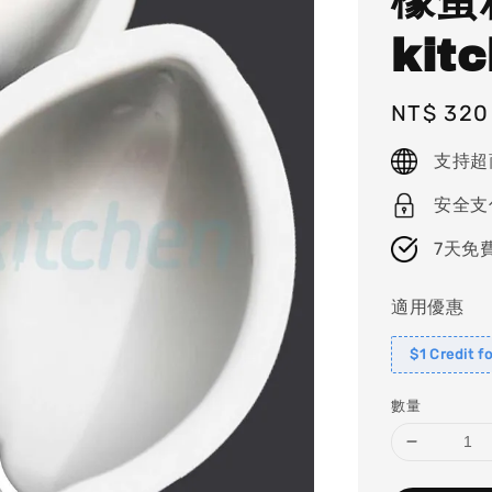
kit
Regular
NT$ 320
price
支持超
安全支
7天免
適用優惠
$1 Credit f
數量