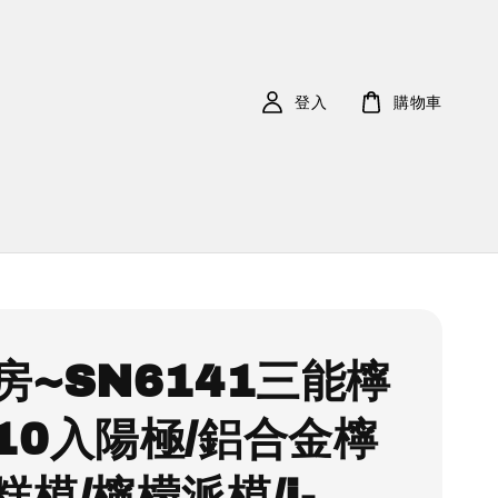
登入
購物車
房~SN6141三能檸
10入陽極/鋁合金檸
糕模/檸檬派模/i-