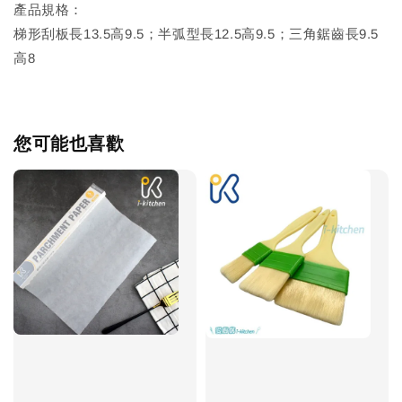
產品規格：
梯形刮板長13.5高9.5；半弧型長12.5高9.5；三角鋸齒長9.5
高8
您可能也喜歡