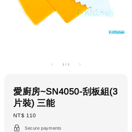
1
/
1
愛廚房~SN4050-刮板組(3
片裝) 三能
Regular
NT$ 110
price
Secure payments