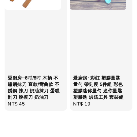
愛廚房~6吋/8吋 木柄 不
愛廚房~彩虹 塑膠量匙
鏽鋼抹刀 直款/彎曲款 不
量勺 帶刻度 5件組 彩色
銹鋼 抹刀 奶油抹刀 蛋糕
塑膠迷你量勺 迷你量匙
刮刀 脫模刀 奶油刀
塑膠匙 烘焙工具 套裝組
Regular
NT$ 45
Regular
NT$ 19
price
price