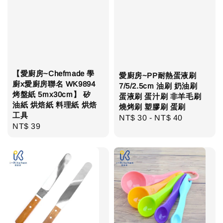
【愛廚房~Chefmade 學
愛廚房~PP耐熱蛋液刷
廚x愛廚房聯名 WK9894
7/5/2.5cm 油刷 奶油刷
烤盤紙 5mx30cm】 矽
蛋液刷 蛋汁刷 非羊毛刷
油紙 烘焙紙 料理紙 烘焙
燒烤刷 塑膠刷 蛋刷
工具
Regular
NT$ 30
-
NT$ 40
Regular
NT$ 39
price
price