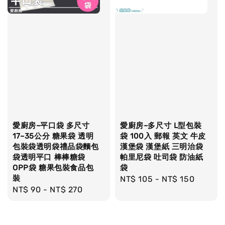
愛廚房~平口袋 多尺寸
愛廚房~多尺寸 L型包裝
17~35公分 糖果袋 透明
袋 100入 郵報 英文 牛皮
包裝袋透明袋禮品袋麵包
漢堡袋 漢堡紙 三明治袋
袋透明平口 棒棒糖袋
帕里尼袋 吐司袋 防油紙
OPP袋 糖果包裝食品包
袋
裝
Regular
NT$ 105
-
NT$ 150
Regular
NT$ 90
-
NT$ 270
price
price