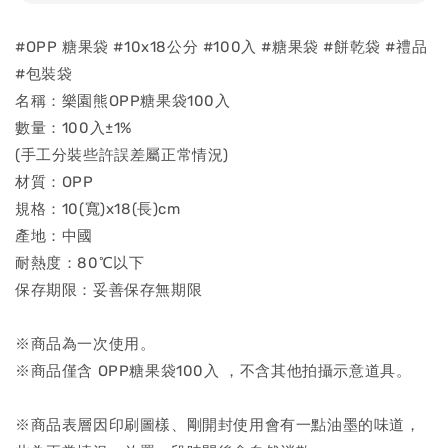
#OPP 糖果袋 #10x18公分 #100入 #糖果袋 #餅乾袋 #禮品
#包裝袋
名稱：樂園熊OPP糖果袋100入
數量：100入±1%
(手工分裝些許誤差屬正常情況)
材質：OPP
規格：10(寬)x18(長)cm
產地：中國
耐熱度：80℃以下
保存期限：妥善保存無期限
※商品為一次使用。
※商品僅含 OPP糖果袋100入 ，不含其他拍攝示意道具。
※商品表層因印刷圖樣、剛開封使用會有一點油墨的味道，