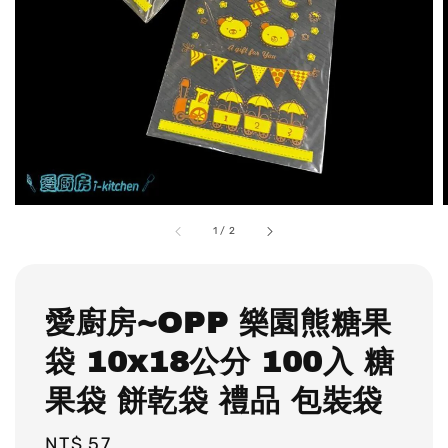
1
/
2
愛廚房~OPP 樂園熊糖果
袋 10x18公分 100入 糖
果袋 餅乾袋 禮品 包裝袋
Regular
NT$ 57