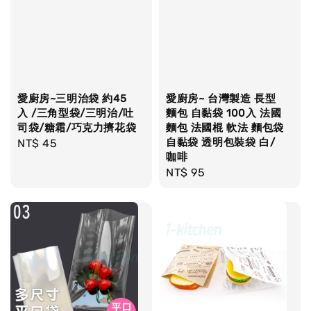
愛廚房~三明治袋 約45
愛廚房~ 台灣製造 長型
入 /三角型袋/三明治/吐
麵包 自黏袋 100入 法國
司袋/糖霜/巧克力擠花袋
麵包 法國棍 軟法 麵包袋
自黏袋 透明包裝袋 白/
Regular
NT$ 45
咖啡
price
Regular
NT$ 95
price