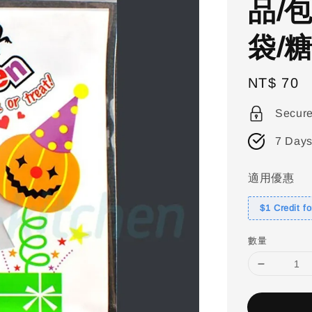
品/
袋/糖
Regular
NT$ 70
price
Secur
7 Days
適用優惠
$1 Credit f
數量