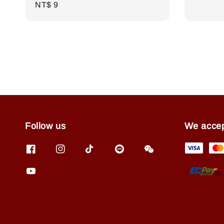
Regular
NT$ 9
price
price
Follow us
We acce