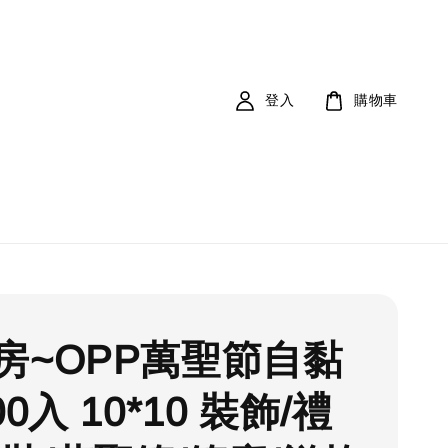
登入
購物車
房~OPP萬聖節自黏
00入 10*10 裝飾/禮