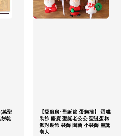
 (萬聖
【愛廚房~聖誕節 蛋糕插】 蛋糕
速餅乾
裝飾 麋鹿 聖誕老公公 聖誕蛋糕
派對裝飾 裝飾 園藝 小裝飾 聖誕
老人