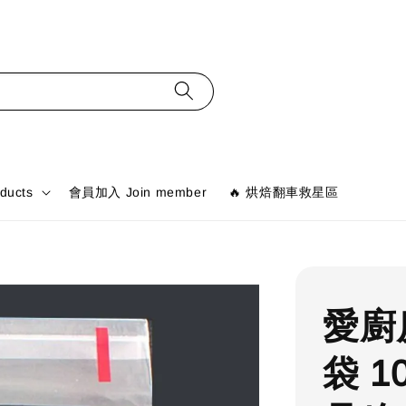
ducts
會員加入 Join member
🔥 烘焙翻車救星區
愛廚
袋 1