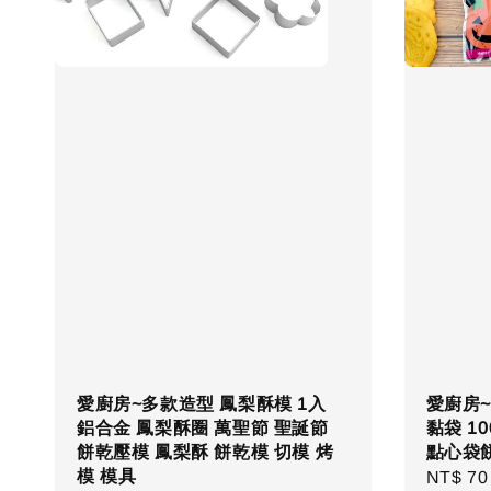
愛廚房~多款造型 鳳梨酥模 1入
愛廚房~Tr
鋁合金 鳳梨酥圈 萬聖節 聖誕節
黏袋 10
餅乾壓模 鳳梨酥 餅乾模 切模 烤
點心袋
模 模具
Regula
NT$ 70