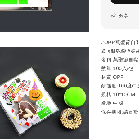
分享
#OPP萬聖節自黏袋
慶 #餅乾袋 #糖
名稱:萬聖節自
數量:100入/包
材質:OPP
耐熱度:100度
規格:10*10CM
產地:中國
保存期限:請置