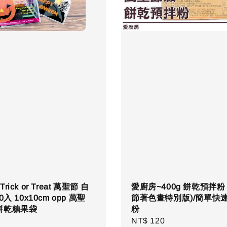
ick or Treat 萬聖節 自
愛廚房~400g 餅乾預拌粉
0入 10x10cm opp 萬聖
節著色畫特別版)/簡單快
餅乾糖果袋
粉
r
Regular
NT$ 120