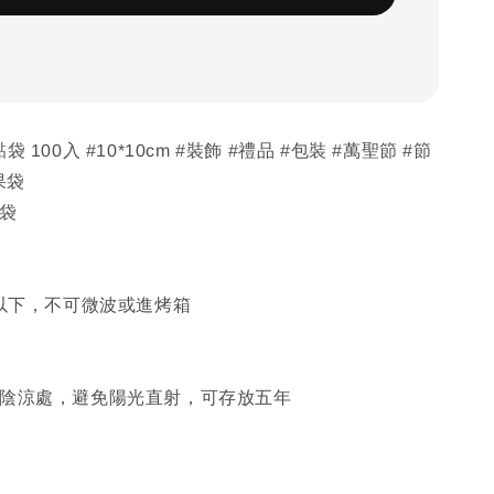
 100入 #10*10cm #裝飾 #禮品 #包裝 #萬聖節 #節
果袋
黏袋
C以下，不可微波或進烤箱
於陰涼處，避免陽光直射，可存放五年