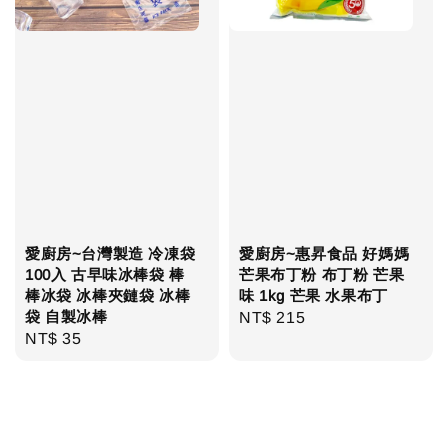
愛廚房~台灣製造 冷凍袋
愛廚房~惠昇食品 好媽媽
100入 古早味冰棒袋 棒
芒果布丁粉 布丁粉 芒果
棒冰袋 冰棒夾鏈袋 冰棒
味 1kg 芒果 水果布丁
袋 自製冰棒
Regular
NT$ 215
Regular
NT$ 35
price
price