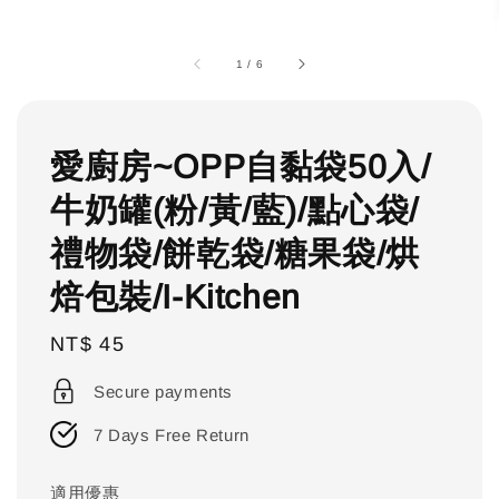
1
/
6
愛廚房~OPP自黏袋50入/
牛奶罐(粉/黃/藍)/點心袋/
禮物袋/餅乾袋/糖果袋/烘
焙包裝/I-Kitchen
Regular
NT$ 45
price
Secure payments
7 Days Free Return
適用優惠