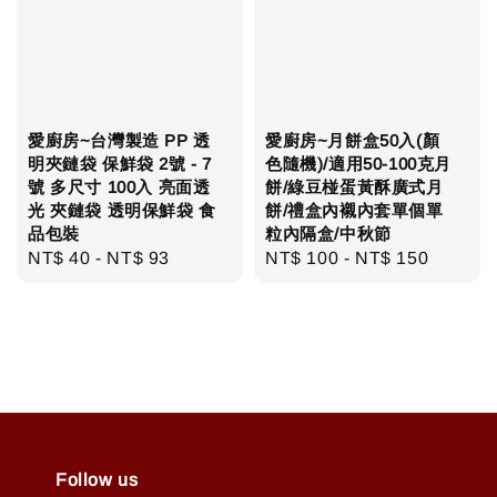
愛廚房~台灣製造 PP 透
愛廚房~月餅盒50入(顏
明夾鏈袋 保鮮袋 2號 - 7
色隨機)/適用50-100克月
號 多尺寸 100入 亮面透
餅/綠豆椪蛋黃酥廣式月
光 夾鏈袋 透明保鮮袋 食
餅/禮盒內襯內套單個單
品包裝
粒內隔盒/中秋節
Regular
NT$ 40
-
NT$ 93
Regular
NT$ 100
-
NT$ 150
price
price
Follow us