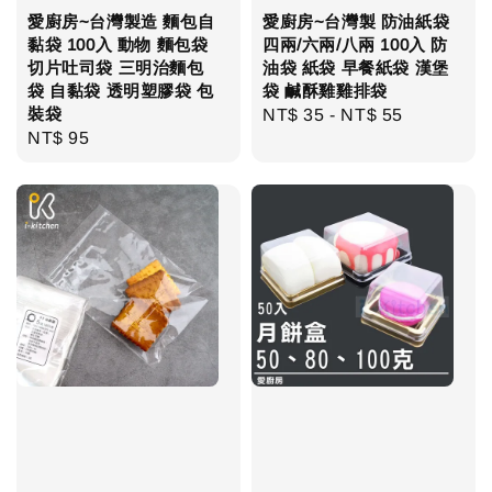
愛廚房~台灣製造 麵包自
愛廚房~台灣製 防油紙袋
黏袋 100入 動物 麵包袋
四兩/六兩/八兩 100入 防
切片吐司袋 三明治麵包
油袋 紙袋 早餐紙袋 漢堡
袋 自黏袋 透明塑膠袋 包
袋 鹹酥雞雞排袋
裝袋
Regular
NT$ 35
-
NT$ 55
Regular
NT$ 95
price
price