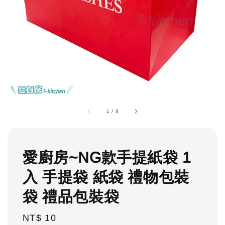
1
/
8
愛廚房~NG款手提紙袋 1
入 手提袋 紙袋 禮物包裝
袋 禮品包裝袋
Regular
NT$ 10