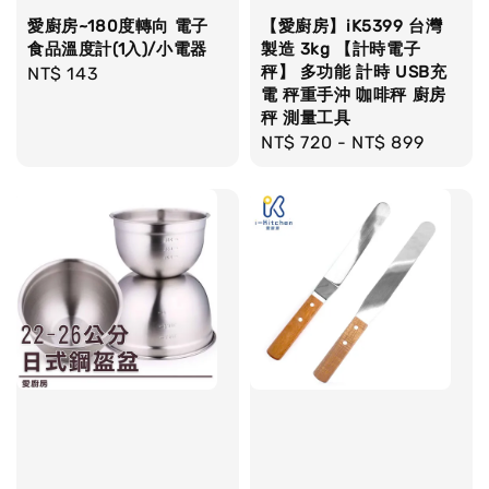
愛廚房~180度轉向 電子
【愛廚房】iK5399 台灣
食品溫度計(1入)/小電器
製造 3kg 【計時電子
秤】 多功能 計時 USB充
Regular
NT$ 143
電 秤重手沖 咖啡秤 廚房
price
秤 測量工具
Regular
NT$ 720
-
NT$ 899
price