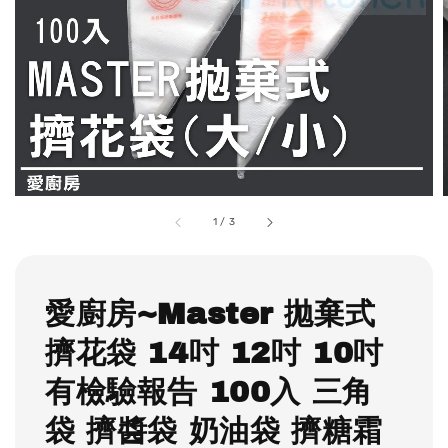
1
/
3
愛廚房~Master 拋棄式
擠花袋 14吋 12吋 10吋
有檢驗報告 100入 三角
袋 擠醬袋 奶油袋 擠糖霜