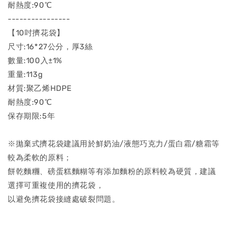
耐熱度:90℃
----------------
【10吋擠花袋】
尺寸:16*27公分，厚3絲
數量:100入±1%
重量:113g
材質:聚乙烯HDPE
耐熱度:90℃
保存期限:5年
※拋棄式擠花袋建議用於鮮奶油/液態巧克力/蛋白霜/糖霜等
較為柔軟的原料；
餅乾麵糰、磅蛋糕麵糊等有添加麵粉的原料較為硬質，建議
選擇可重複使用的擠花袋，
以避免擠花袋接縫處破裂問題。