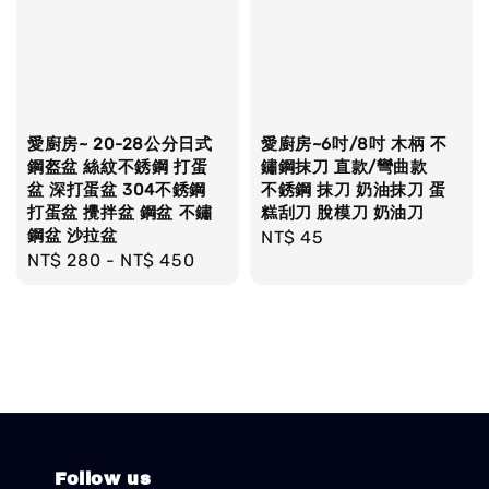
愛廚房~ 20-28公分日式
愛廚房~6吋/8吋 木柄 不
鋼盔盆 絲紋不銹鋼 打蛋
鏽鋼抹刀 直款/彎曲款
盆 深打蛋盆 304不銹鋼
不銹鋼 抹刀 奶油抹刀 蛋
打蛋盆 攪拌盆 鋼盆 不鏽
糕刮刀 脫模刀 奶油刀
鋼盆 沙拉盆
Regular
NT$ 45
Regular
NT$ 280
-
NT$ 450
price
price
Follow us