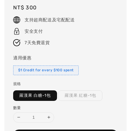
Regular
NT$ 300
price
支持超商配送及宅配配送
安全支付
7天免費退貨
適用優惠
$1 Credit for every $100 spent
規格
羅漢果 白糖-1包
羅漢果 紅糖-1包
數量