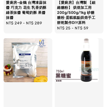
愛廚房~金鶴 台灣凍蒜抹
【愛廚房】台灣製 【細
醬 巧克力 花生 乳香奶酥
緻糖粉】 烘焙加工用
綠茶抹醬 葡萄奶酥 果醬
200g/500g/1kg 砂糖
抹醬
糖粉 蛋糕糕點烘焙手工
餅乾製作DIY原料
Regular
NT$ 249
-
NT$ 289
Regular
NT$ 25
-
NT$ 59
price
price