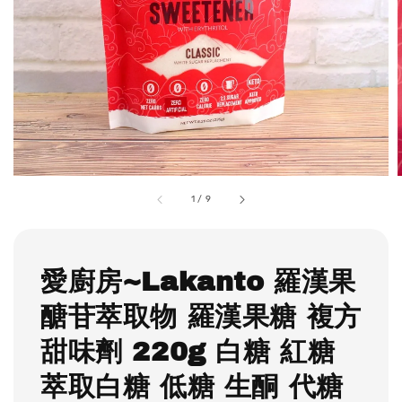
1
/
9
愛廚房~Lakanto 羅漢果
醣苷萃取物 羅漢果糖 複方
甜味劑 220g 白糖 紅糖
萃取白糖 低糖 生酮 代糖