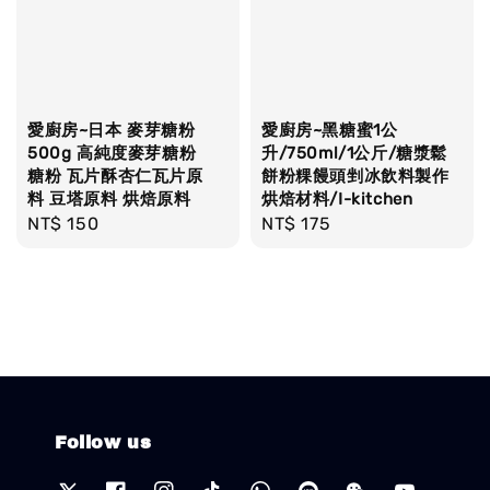
愛廚房~日本 麥芽糖粉
愛廚房~黑糖蜜1公
500g 高純度麥芽糖粉
升/750ml/1公斤/糖漿鬆
糖粉 瓦片酥杏仁瓦片原
餅粉粿饅頭剉冰飲料製作
料 豆塔原料 烘焙原料
烘焙材料/I-kitchen
Regular
NT$ 150
Regular
NT$ 175
price
price
Follow us