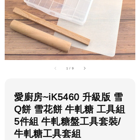
1
/
9
愛廚房~iK5460 升級版 雪
Q餅 雪花餅 牛軋糖 工具組
5件組 牛軋糖盤工具套裝/
牛軋糖工具套組