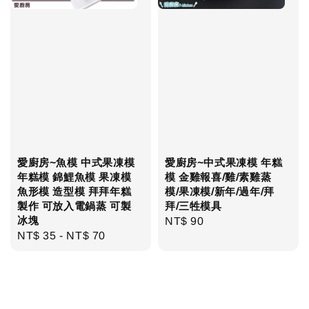
愛廚房~魚模 中式果凍模
愛廚房~中式果凍模 年糕
年糕模 錦鯉魚模 果凍模
模 金雞報喜/雞/素雞蒸
魚形模 造型模 拜拜年糕
模/果凍模/新年/過年/拜
製作 可放入電鍋蒸 可製
拜/三牲模具
冰塊
Regular
NT$ 90
Regular
NT$ 35
-
NT$ 70
price
price