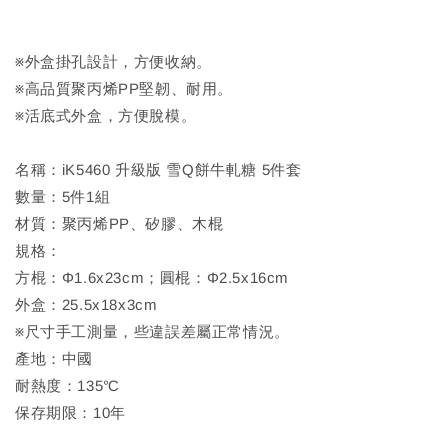
※外盒掛孔設計，方便收納。
※高品質聚丙烯PP堅韌、耐用。
※活底式外盒，方便脫模。
名稱：iK5460 升級版 雪Q餅牛軋糖 5件套
數量：5件1組
材質：聚丙烯PP、矽膠、木棍
規格：
方棍：Φ1.6x23cm；圓棍：Φ2.5x16cm
外盒：25.5x18x3cm
※尺寸手工測量，些違誤差屬正常情況。
產地：中國
耐熱度：135℃
保存期限：10年