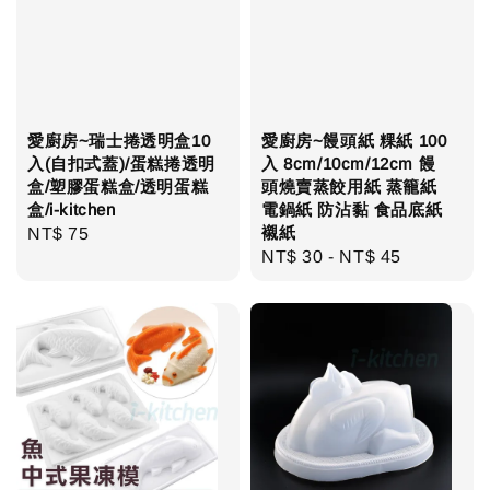
愛廚房~瑞士捲透明盒10
愛廚房~饅頭紙 粿紙 100
入(自扣式蓋)/蛋糕捲透明
入 8cm/10cm/12cm 饅
盒/塑膠蛋糕盒/透明蛋糕
頭燒賣蒸餃用紙 蒸籠紙
盒/i-kitchen
電鍋紙 防沾黏 食品底紙
襯紙
Regular
NT$ 75
Regular
NT$ 30
-
NT$ 45
price
price