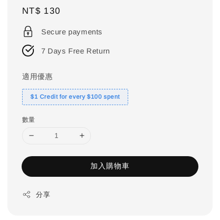
Regular
NT$ 130
price
Secure payments
7 Days Free Return
適用優惠
$1 Credit for every $100 spent
數量
加入購物車
分享