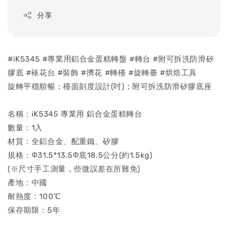
分享
#iK5345 #專業用鋁合金蛋糕轉盤 #轉台 #附可拆洗防滑矽
膠底 #裱花台 #裝飾 #擠花 #轉檯 #旋轉臺 #烘焙工具
旋轉平穩順暢；檯面刻度設計(吋)；附可拆洗防滑矽膠底座
名稱：iK5345 專業用 鋁合金蛋糕轉台
數量：1入
材質：全鋁合金、配重鐵、矽膠
規格：Φ31.5*13.5Φ底18.5公分(約1.5kg)
(※尺寸手工測量，些微誤差在所難免)
產地：中國
耐熱度：100℃
保存期限：5年