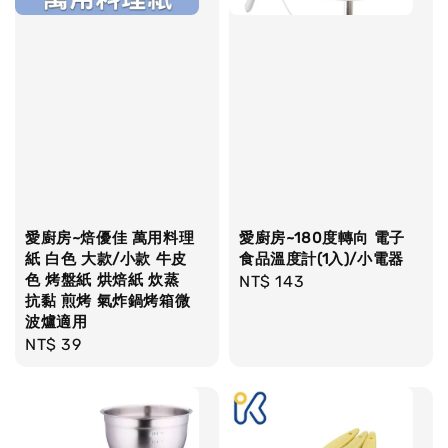
愛廚房~焙優佳 萬用料理
愛廚房~180度轉向 電子
紙 白色 大款/小款 牛皮
食品溫度計(1入)/小電器
色 烤盤紙 烘焙紙 炊蒸
Regular
NT$ 143
抗黏 煎烤 氣炸鍋烤箱微
price
波爐適用
Regular
NT$ 39
price