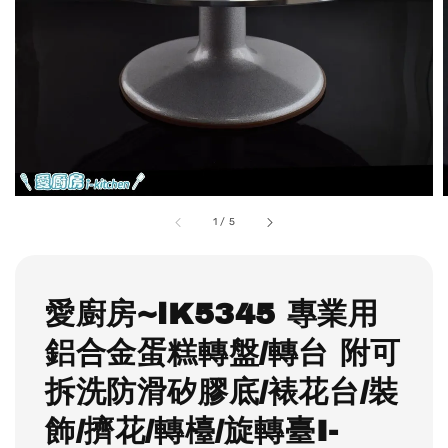
1
/
5
愛廚房~iK5345 專業用
鋁合金蛋糕轉盤/轉台 附可
拆洗防滑矽膠底/裱花台/裝
飾/擠花/轉檯/旋轉臺I-