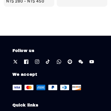
Regular
NT$ 280
-
NT$ 450
price
price
Follow us
We accept
Quick links