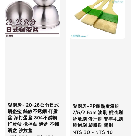
愛廚房~ 20-28公分日式
愛廚房~PP耐熱蛋液刷
鋼盔盆 絲紋不銹鋼 打蛋
7/5/2.5cm 油刷 奶油刷
盆 深打蛋盆 304不銹鋼
蛋液刷 蛋汁刷 非羊毛刷
打蛋盆 攪拌盆 鋼盆 不鏽
燒烤刷 塑膠刷 蛋刷
鋼盆 沙拉盆
Regular
NT$ 30
-
NT$ 40