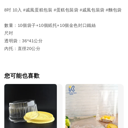
8吋 10入 #戚風蛋糕包裝 #蛋糕包裝袋 #戚風包裝袋 #麵包袋
數量：10個袋子+10個紙托+10個金色封口鐵絲
尺吋
透明袋：36*41公分
內托：直徑20公分
您可能也喜歡