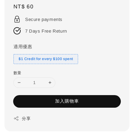
Regular
NT$ 60
price
Secure payments
7 Days Free Return
適用優惠
$1 Credit for every $100 spent
數量
加入購物車
分享