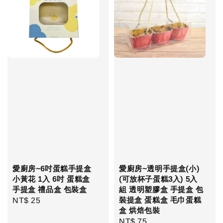
愛廚房~6吋蛋糕手提盒
愛廚房~透明手提盒(小)
小黃花 1入 6吋 蛋糕盒
(可放杯子蛋糕3入) 5入
手提盒 禮品盒 包裝盒
組 透明塑膠盒 手提盒 包
裝提盒 蛋糕盒 毛巾蛋糕
Regular
NT$ 25
盒 烘焙包裝
price
Regular
NT$ 75