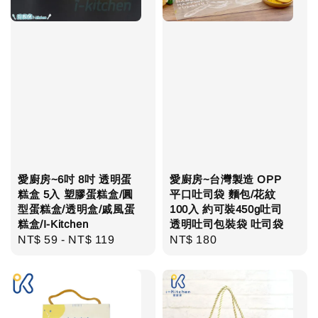
愛廚房~6吋 8吋 透明蛋
愛廚房~台灣製造 OPP
糕盒 5入 塑膠蛋糕盒/圓
平口吐司袋 麵包/花紋
型蛋糕盒/透明盒/戚風蛋
100入 約可裝450g吐司
糕盒/I-Kitchen
透明吐司包裝袋 吐司袋
Regular
NT$ 59
-
NT$ 119
Regular
NT$ 180
price
price