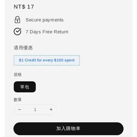
Regular
NT$ 17
price
Secure payments
7 Days Free Return
適用優惠
$1 Credit for every $100 spent
規格
單包
數量
加入購物車