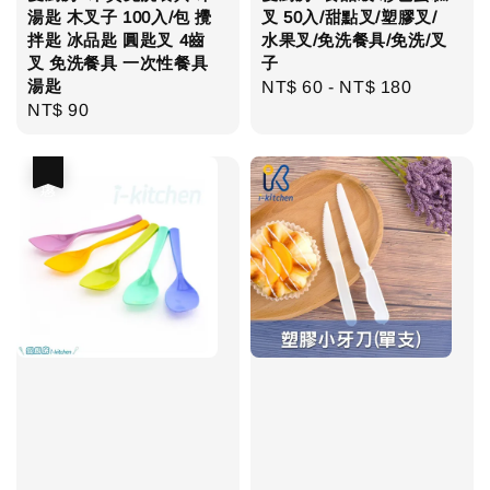
湯匙 木叉子 100入/包 攪
叉 50入/甜點叉/塑膠叉/
拌匙 冰品匙 圓匙叉 4齒
水果叉/免洗餐具/免洗/叉
叉 免洗餐具 一次性餐具
子
湯匙
Regular
NT$ 60
-
NT$ 180
Regular
NT$ 90
price
price
優惠