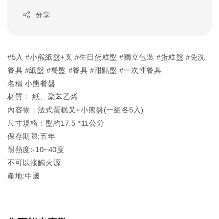
分享
#5入 #小熊紙盤+叉 #生日蛋糕盤 #獨立包裝 #蛋糕盤 #免洗
餐具 #紙盤 #餐盤 #餐具 #甜點盤 #一次性餐具
名稱 小熊餐盤
材質： 紙、聚苯乙烯
內容物：法式蛋糕叉+小熊盤(一組各5入)
尺寸規格：盤約17.5 *11公分
保存期限:五年
耐熱度:-10~40度
不可以接觸火源
產地:中國