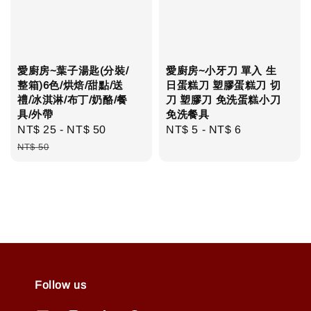
愛廚房~葉子湯匙(分裝/
愛廚房~小牙刀 單入 生
整箱)6色/烘焙/甜點/送
日蛋糕刀 塑膠蛋糕刀 切
禮/冰淇淋/布丁/奶酪/餐
刀 塑膠刀 免洗蛋糕小刀
具/外帶
免洗餐具
Sale
NT$ 25
-
NT$ 50
Regular
Regular
NT$ 5
-
NT$ 6
price
price
price
NT$ 50
Follow us