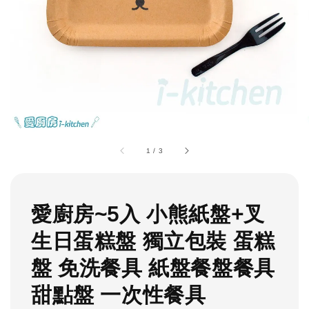
1
/
3
愛廚房~5入 小熊紙盤+叉
生日蛋糕盤 獨立包裝 蛋糕
盤 免洗餐具 紙盤餐盤餐具
甜點盤 一次性餐具