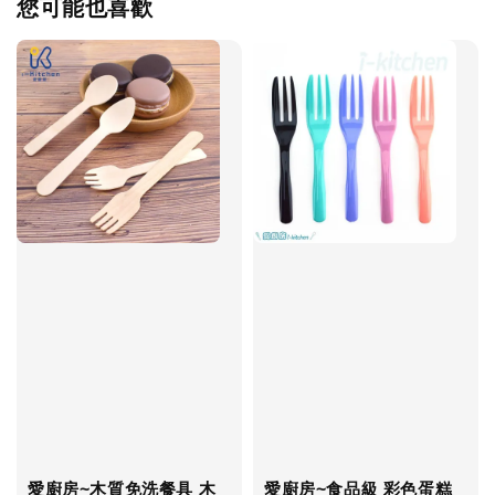
您可能也喜歡
愛廚房~木質免洗餐具 木
愛廚房~食品級 彩色蛋糕