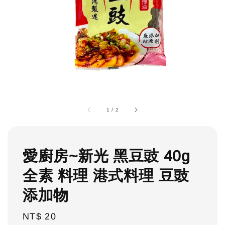
1
/
2
愛廚房~新光 黑豆豉 40g
全素 料理 港式料理 豆豉
添加物
Regular
NT$ 20