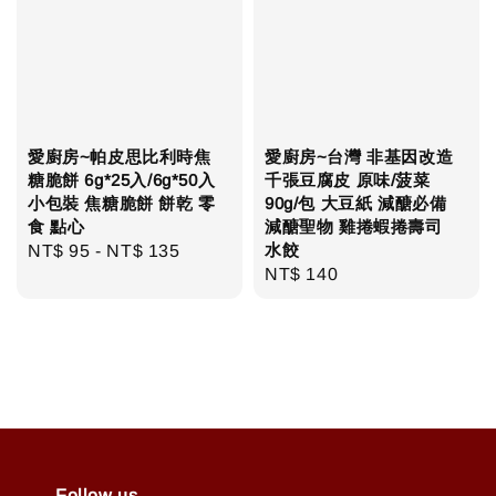
愛廚房~帕皮思比利時焦
愛廚房~台灣 非基因改造
糖脆餅 6g*25入/6g*50入
千張豆腐皮 原味/菠菜
小包裝 焦糖脆餅 餅乾 零
90g/包 大豆紙 減醣必備
食 點心
減醣聖物 雞捲蝦捲壽司
水餃
Regular
NT$ 95
-
NT$ 135
Regular
NT$ 140
price
price
Follow us