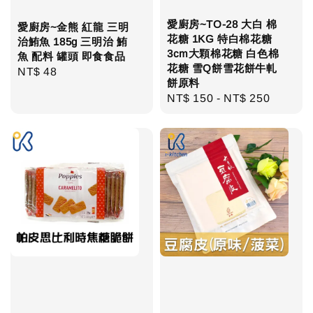
愛廚房~TO-28 大白 棉
愛廚房~金熊 紅龍 三明
花糖 1KG 特白棉花糖
治鮪魚 185g 三明治 鮪
3cm大顆棉花糖 白色棉
魚 配料 罐頭 即食食品
花糖 雪Q餅雪花餅牛軋
Regular
NT$ 48
餅原料
price
Regular
NT$ 150
-
NT$ 250
price