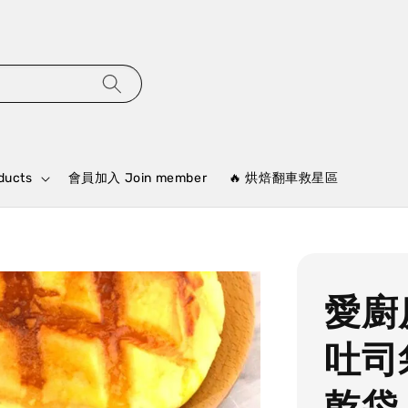
ducts
會員加入 Join member
🔥 烘焙翻車救星區
愛廚
吐司
乾袋