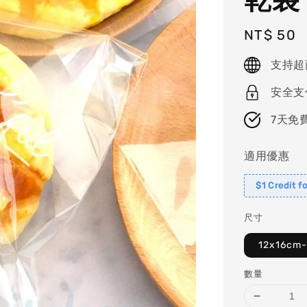
Regular
NT$ 50
price
支持超
安全支
7天免
適用優惠
$1 Credit f
尺寸
12x16cm
數量