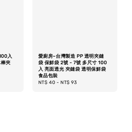
100入
愛廚房~台灣製造 PP 透明夾鏈
冰棒夾
袋 保鮮袋 2號 - 7號 多尺寸 100
入 亮面透光 夾鏈袋 透明保鮮袋
食品包裝
Regular
NT$ 40
-
NT$ 93
price