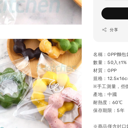
分享
名稱：OPP麵包袋
數量：50入±1%
材質：OPP
規格：12.5x16
※手工測量，些
產地：中國
耐熱度：60℃
保存期限：5年
※商品僅含封口