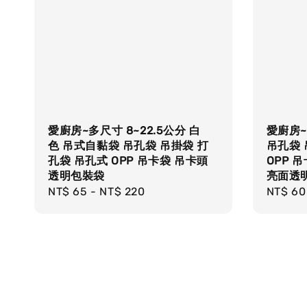
愛廚房~多尺寸 8~22.5公分 白
愛廚房~
色 吊式自黏袋 吊孔袋 吊掛袋 打
吊孔袋 
孔袋 吊孔式 OPP 吊卡袋 吊卡頭
OPP 
透明包裝袋
亮面透
Regular
NT$ 65
-
NT$ 220
Regula
NT$ 60
price
price