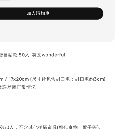
加入購物車
自黏款 50入-英文wonderful
cm / 17x20cm (尺寸皆包含封口處；封口處約3cm)
微誤差屬正常情況
袋50入，不含其他拍攝道具(麵包食物、盤子等)。