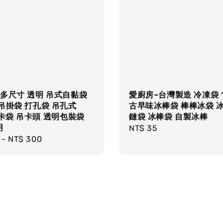
多尺寸 透明 吊式自黏袋
愛廚房~台灣製造 冷凍袋 
吊掛袋 打孔袋 吊孔式
古早味冰棒袋 棒棒冰袋 
吊卡袋 吊卡頭 透明包裝袋
鏈袋 冰棒袋 自製冰棒
明
Regular
NT$ 35
r
-
NT$ 300
price