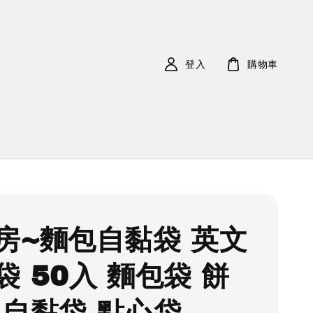
登入
購物車
房~麵包自黏袋 英文
袋 50入 麵包袋 餅
 自黏袋 點心袋