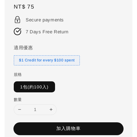
Regular
NT$ 75
price
Secure payments
7 Days Free Return
適用優惠
$1 Credit for every $100 spent
規格
1包(約100入)
數量
加入購物車