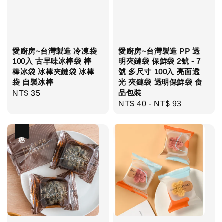
愛廚房~台灣製造 冷凍袋
愛廚房~台灣製造 PP 透
100入 古早味冰棒袋 棒
明夾鏈袋 保鮮袋 2號 - 7
棒冰袋 冰棒夾鏈袋 冰棒
號 多尺寸 100入 亮面透
袋 自製冰棒
光 夾鏈袋 透明保鮮袋 食
品包裝
Regular
NT$ 35
Regular
NT$ 40
-
NT$ 93
price
price
優惠