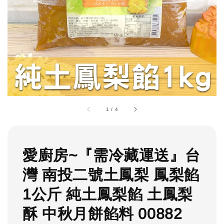
1
/
4
愛廚房~『需冷藏運送』台
灣 南投二號土鳳梨 鳳梨餡
1公斤 純土鳳梨餡 土鳳梨
酥 中秋月餅餡料 00882