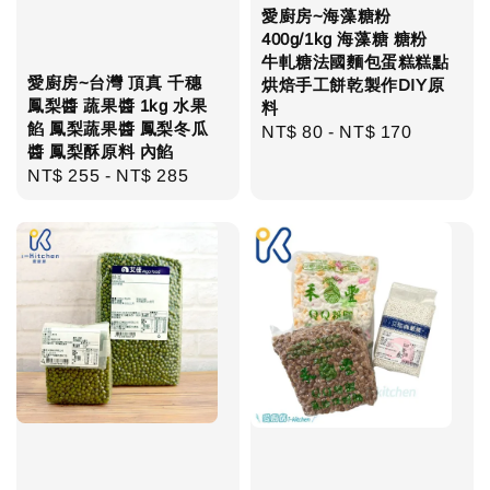
愛廚房~海藻糖粉
400g/1kg 海藻糖 糖粉
牛軋糖法國麵包蛋糕糕點
愛廚房~台灣 頂真 千穗
烘焙手工餅乾製作DIY原
鳳梨醬 蔬果醬 1kg 水果
料
餡 鳳梨蔬果醬 鳳梨冬瓜
Regular
NT$ 80
-
NT$ 170
醬 鳳梨酥原料 內餡
price
Regular
NT$ 255
-
NT$ 285
price