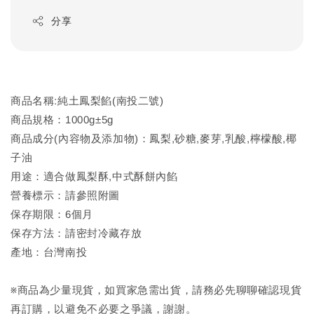
分享
商品名稱:純土鳳梨餡(南投二號)
商品規格：1000g±5g
商品成分(內容物及添加物)：鳳梨,砂糖,麥芽,乳酸,檸檬酸,椰
子油
用途：適合做鳳梨酥,中式酥餅內餡
營養標示：請參照附圖
保存期限：6個月
保存方法：請密封冷藏存放
產地：台灣南投
※商品為少量現貨，如買家急需出貨，請務必先聊聊確認現貨
再訂購，以避免不必要之爭議，謝謝。