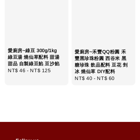
愛廚房~綠豆 300g/1kg
愛廚房~禾豐QQ粉圓 禾
綠豆湯 燒仙草配料 甜湯
豐黑珍珠粉圓 西谷米 黑
甜品 自製綠豆餡 豆沙餡
糖珍珠 飲品配料 豆花 剉
Regular
NT$ 46
-
NT$ 125
冰 燒仙草 DIY配料
price
Regular
NT$ 40
-
NT$ 60
price