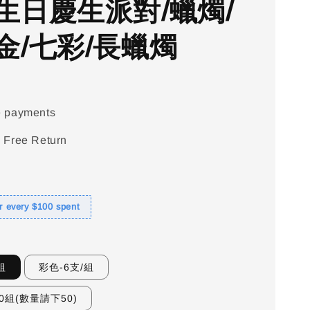
生日慶生派對/蠟燭/
金/七彩/長蠟燭
e payments
 Free Return
or every $100 spent
組
彩色-6支/組
0組(數量請下50)