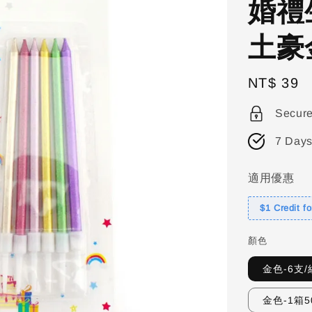
婚禮
土豪
Regular
NT$ 39
price
Secur
7 Days
適用優惠
$1 Credit f
顏色
金色-6支/
金色-1箱5