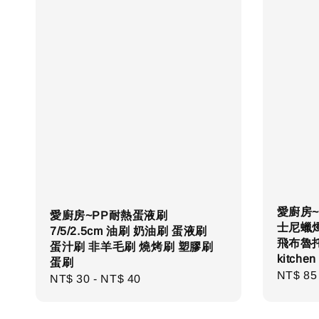
愛廚房
愛廚房~PP耐熱蛋液刷
士尼蠟
7/5/2.5cm 油刷 奶油刷 蛋液刷
飛布魯托
蛋汁刷 非羊毛刷 燒烤刷 塑膠刷
kitchen
蛋刷
Regula
NT$ 85
Regular
NT$ 30
-
NT$ 40
price
price