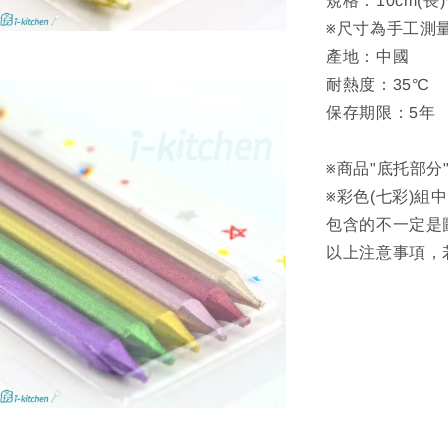
規格：10cm(長)
※尺寸為手工測
產地：中國
耐熱度：35℃
保存期限：5年
※商品"底托部分
※彩色(七彩)組
包含的不一定是
以上注意事項，