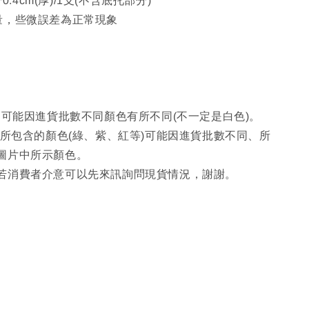
*0.4cm(厚)/1支(不含底托部分)
量，些微誤差為正常現象
"可能因進貨批數不同顏色有所不同(不一定是白色)。
中所包含的顏色(綠、紫、紅等)可能因進貨批數不同、所
圖片中所示顏色。
若消費者介意可以先來訊詢問現貨情況，謝謝。