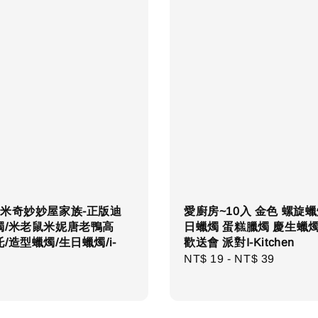
~米奇妙妙屋家族-正版迪
愛廚房~10入 金色 螺旋蠟
燭/米老鼠米妮唐老鴨高
日蠟燭 蛋糕臘燭 慶生蠟燭
/造型蠟燭/生日蠟燭/i-
歡送會 派對I-Kitchen
Regular
NT$ 19
-
NT$ 39
r
price