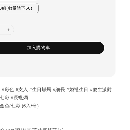
0組(數量請下50)
加入購物車
 #彩色 6支入 #生日蠟燭 #細長 #婚禮生日 #慶生派對
#七彩 #長蠟燭
色/七彩 (6入/盒)