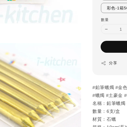
彩色-1箱5
數量
分享
#鉛筆蠟燭 #金色
#蠟燭 #土豪金 
名稱：鉛筆蠟燭 金
數量：6支/盒
材質：石蠟