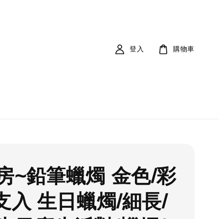
登入
購物車
房~鉛筆蠟燭 金色/彩
6支入 生日蠟燭/細長/