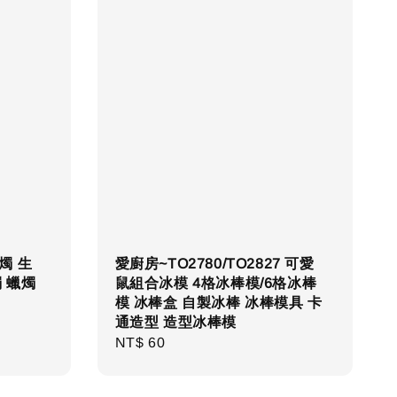
燭 生
愛廚房~TO2780/TO2827 可愛
 蠟燭
鼠組合冰模 4格冰棒模/6格冰棒
模 冰棒盒 自製冰棒 冰棒模具 卡
通造型 造型冰棒模
Regular
NT$ 60
price