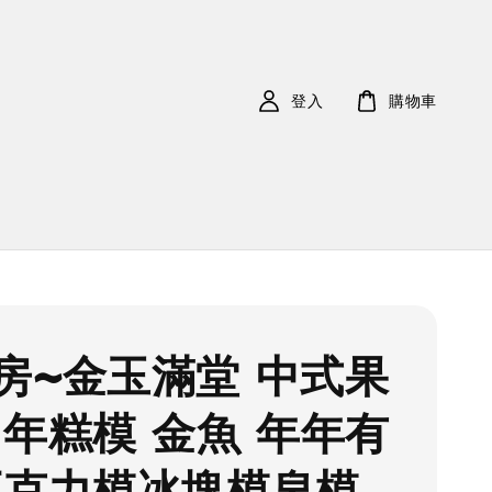
登入
購物車
房~金玉滿堂 中式果
 年糕模 金魚 年年有
巧克力模冰塊模皂模