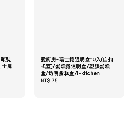
8顆裝
愛廚房~瑞士捲透明盒10入(自扣
 土鳳
式蓋)/蛋糕捲透明盒/塑膠蛋糕
盒/透明蛋糕盒/i-kitchen
Regular
NT$ 75
price