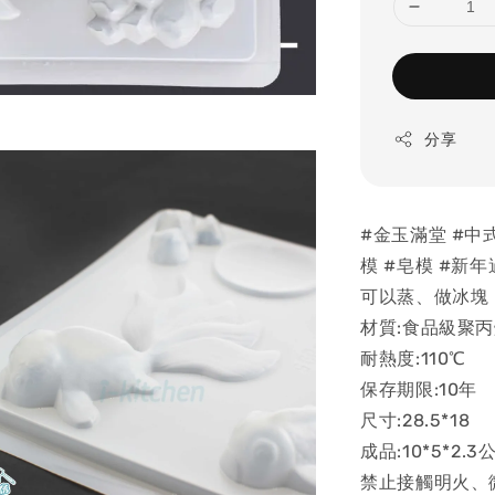
分享
#金玉滿堂 #中
模 #皂模 #新年
可以蒸、做冰塊
材質:食品級聚丙
耐熱度:110℃
保存期限:10年
尺寸:28.5*18
成品:10*5*2.3
禁止接觸明火、