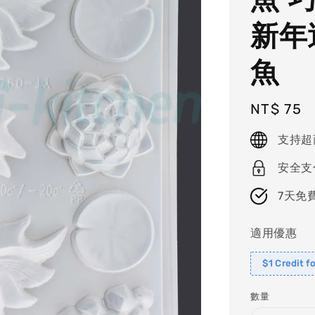
新年
魚
Regular
NT$ 75
price
支持超
安全支
7天免
適用優惠
$1 Credit f
數量