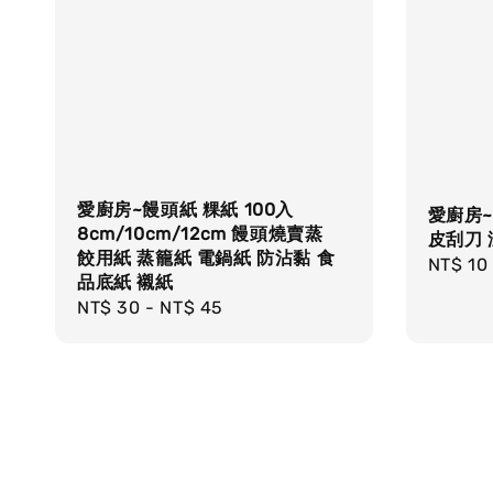
愛廚房~饅頭紙 粿紙 100入
愛廚房~
8cm/10cm/12cm 饅頭燒賣蒸
皮刮刀 
餃用紙 蒸籠紙 電鍋紙 防沾黏 食
Regula
NT$ 10
品底紙 襯紙
price
Regular
NT$ 30
-
NT$ 45
price