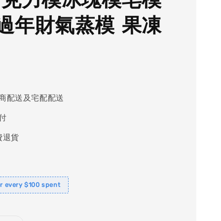
過年財氣蒸模 果凍
商配送及宅配配送
付
費退貨
or every $100 spent