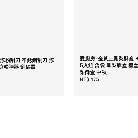
愛廚房~金黃土鳳梨酥盒 
涼粉刮刀 不銹鋼刮刀 涼
5入組 含袋 鳳梨酥盒 禮盒
涼粉神器 刮絲器
梨酥盒 中秋
r
Regular
NT$ 175
price