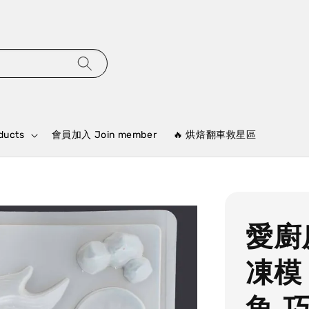
ducts
會員加入 Join member
🔥 烘焙翻車救星區
愛廚
凍模
魚 