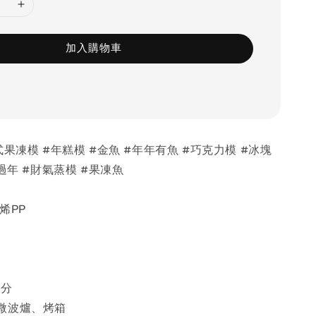
加入購物車
式果凍模 #年糕模 #金魚 #年年有魚 #巧克力模 #冰塊
過年 #財氣蒸模 #果凍魚
烯PP
公分
微波爐、烤箱