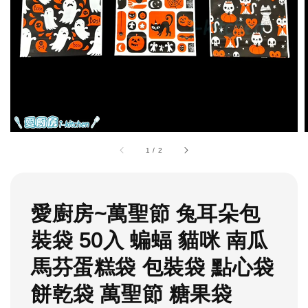
1
/
2
愛廚房~萬聖節 兔耳朵包
裝袋 50入 蝙蝠 貓咪 南瓜
馬芬蛋糕袋 包裝袋 點心袋
餅乾袋 萬聖節 糖果袋