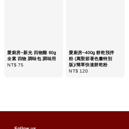
愛廚房~新光 四物雞 60g
愛廚房~400g 餅乾預拌
全素 四物 調味包 調味用
粉 (萬聖節著色畫特別
版)/簡單快速餅乾粉
Regular
NT$ 75
Regular
NT$ 120
price
price
Follow us