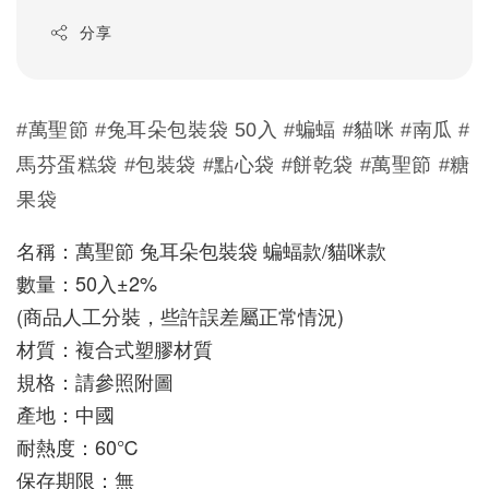
分享
#萬聖節 #兔耳朵包裝袋 50入 #蝙蝠 #貓咪 #南瓜 #
馬芬蛋糕袋 #包裝袋 #點心袋 #餅乾袋 #萬聖節 #糖
果袋
名稱：萬聖節 兔耳朵包裝袋 蝙蝠款/貓咪款
數量：50入±2%
(商品人工分裝，些許誤差屬正常情況)
材質：複合式塑膠材質
規格：請參照附圖
產地：中國
耐熱度：60℃
保存期限：無