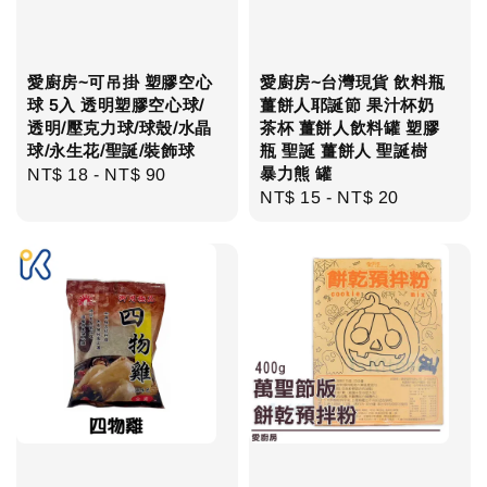
愛廚房~可吊掛 塑膠空心
愛廚房~台灣現貨 飲料瓶
球 5入 透明塑膠空心球/
薑餅人耶誕節 果汁杯奶
透明/壓克力球/球殼/水晶
茶杯 薑餅人飲料罐 塑膠
球/永生花/聖誕/裝飾球
瓶 聖誕 薑餅人 聖誕樹
暴力熊 罐
Regular
NT$ 18
-
NT$ 90
Regular
NT$ 15
-
NT$ 20
price
price