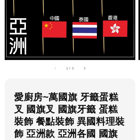
1
/
3
愛廚房~萬國旗 牙籤蛋糕
叉 國旗叉 國旗牙籤 蛋糕
裝飾 餐點裝飾 異國料理裝
飾 亞洲款 亞洲各國 國旗