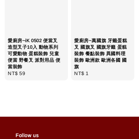
愛廚房~iK 0502 便當叉
愛廚房~萬國旗 牙籤蛋糕
造型叉子10入 動物系列
叉 國旗叉 國旗牙籤 蛋糕
可愛動物 蛋糕裝飾 兒童
裝飾 餐點裝飾 異國料理
便當 野餐叉 派對用品 便
裝飾 歐洲款 歐洲各國 國
當裝飾
旗
Regular
NT$ 59
Regular
NT$ 1
price
price
Follow us