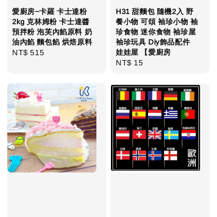
愛廚房~卡羅 卡士達粉
H31 甜麵包 隨機2入 野
2kg 克林姆粉 卡士達醬
餐小物 可頌 袖珍小物 袖
預拌粉 泡芙內餡原料 奶
珍食物 迷你食物 袖珍屋
油內餡 麵包餡 烘焙原料
袖珍玩具 Diy飾品配件
娃娃屋 【愛廚房
Regular
NT$ 515
Regular
NT$ 15
price
price