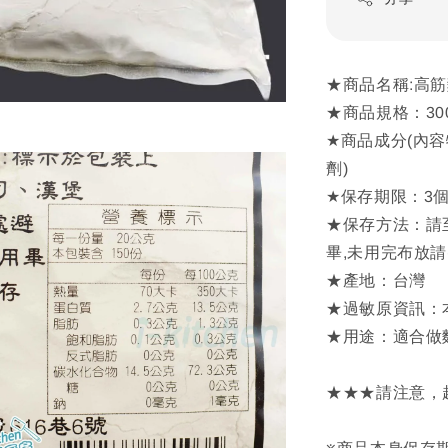
★商品名稱:高
★商品規格：300
★商品成分(內容
劑)
★保存期限：3
★保存方法：請
畢,未用完布放
★產地：台灣
★過敏原資訊：
★用途：適合做麵
★★★請注意，