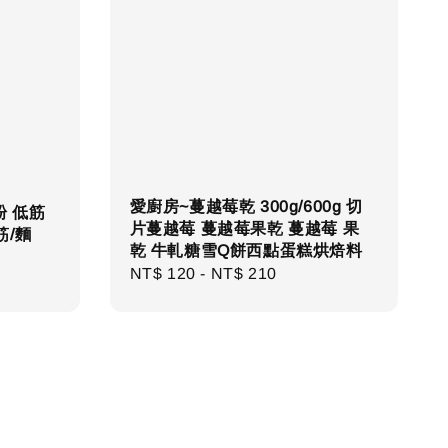
愛廚房~蔓越莓乾 300g/600g 切
粉 低筋
片蔓越莓 蔓越莓果乾 蔓越莓 果
筋/麵
乾 牛軋糖雪Q餅西點蛋糕烘焙料
Regular
NT$ 120
-
NT$ 210
price