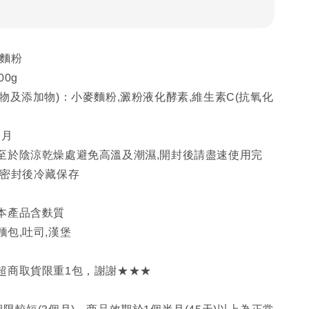
筋麵粉
0g
物及添加物)：小麥麵粉,澱粉液化酵素,維生素C(抗氧化
個月
至於陰涼乾燥處避免高溫及潮濕,開封後請盡速使用完
請密封後冷藏保存
本產品含麩質
包,吐司,漢堡
超商取貨限重1包，謝謝★★★