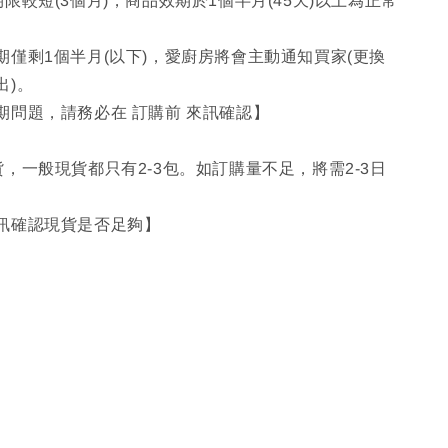
限較短(3個月)，商品效期於1個半月(45天)以上為正常
期僅剩1個半月(以下)，愛廚房將會主動通知買家(更換
出)。
期問題，請務必在 訂購前 來訊確認】
，一般現貨都只有2-3包。如訂購量不足，將需2-3日
。
訊確認現貨是否足夠】