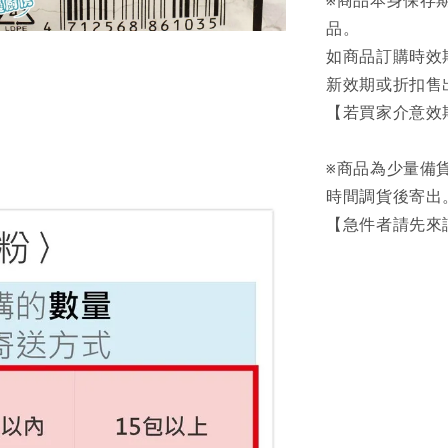
※商品本身保存期
品。
如商品訂購時效
新效期或折扣售
【若買家介意效
※商品為少量備貨
時間調貨後寄出
【急件者請先來