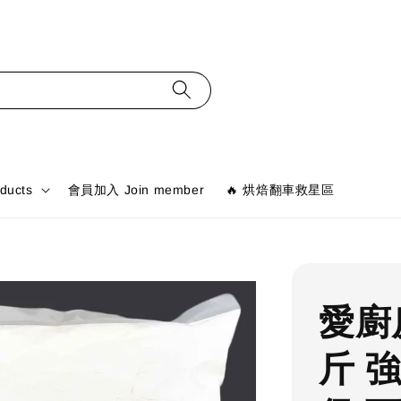
ducts
會員加入 Join member
🔥 烘焙翻車救星區
愛廚
斤 