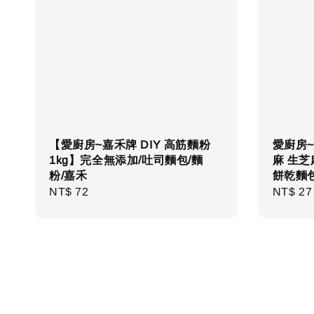
【愛廚房~嘉禾牌 DIY 高筋麵粉
愛廚房~
1kg】完全無添加/吐司麵包/麵
麻 生芝
粉/嘉禾
餅乾麵
Regular
NT$ 72
Regula
NT$ 27
price
price