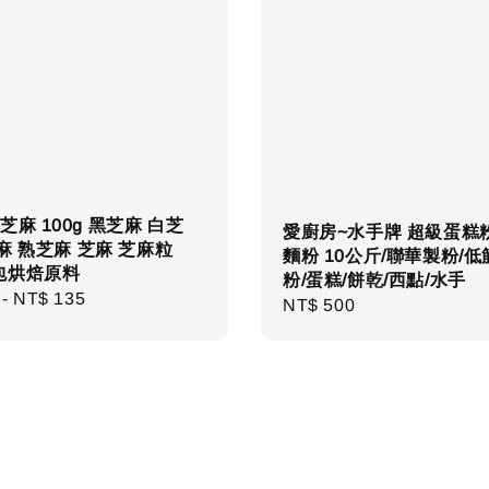
芝麻 100g 黑芝麻 白芝
愛廚房~水手牌 超級蛋糕
麻 熟芝麻 芝麻 芝麻粒
麵粉 10公斤/聯華製粉/低
包烘焙原料
粉/蛋糕/餅乾/西點/水手
r
-
NT$ 135
Regular
NT$ 500
price