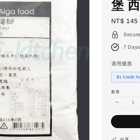
堡 
Regular
NT$ 145
price
Secur
7 Days
適用優惠
$1 Credit f
數量
分享