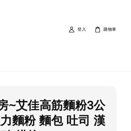
登入
購物車
房~艾佳高筋麵粉3公
強力麵粉 麵包 吐司 漢