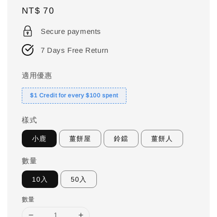
Regular
NT$ 70
price
Secure payments
7 Days Free Return
適用優惠
$1 Credit for every $100 spent
樣式
小鹿
薑餅屋
鈴鐺
薑餅人
數量
10入
50入
數量