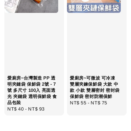
愛廚房~台灣製造 PP 透
愛廚房~可微波 可冷凍
明夾鏈袋 保鮮袋 2號 - 7
雙層夾鍊保鮮袋 大款 中
號 多尺寸 100入 亮面透
款 小款 雙層密封 密封袋
光 夾鏈袋 透明保鮮袋 食
保鮮袋 密封防潮保鮮
品包裝
Regular
NT$ 55
-
NT$ 75
Regular
NT$ 40
-
NT$ 93
price
price