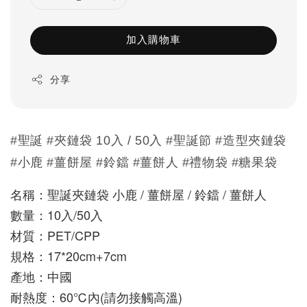
加入購物車
分享
#聖誕 #夾鏈袋 10入 / 50入 #聖誕節 #造型夾鏈袋
#小鹿 #薑餅屋 #鈴鐺 #薑餅人 #禮物袋 #糖果袋
名稱：聖誕夾鏈袋 小鹿 / 薑餅屋 / 鈴鐺 / 薑餅人
數量：10入/50入
材質：PET/CPP
規格：17*20cm+7cm
產地：中國 
耐熱度：60℃內(請勿接觸高溫) 