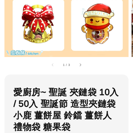
1
/
3
愛廚房~ 聖誕 夾鏈袋 10入
/ 50入 聖誕節 造型夾鏈袋
小鹿 薑餅屋 鈴鐺 薑餅人
禮物袋 糖果袋