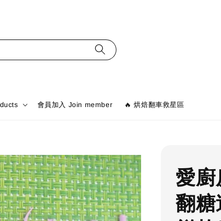
ducts
會員加入 Join member
🔥 烘焙翻車救星區
愛廚
翻糖