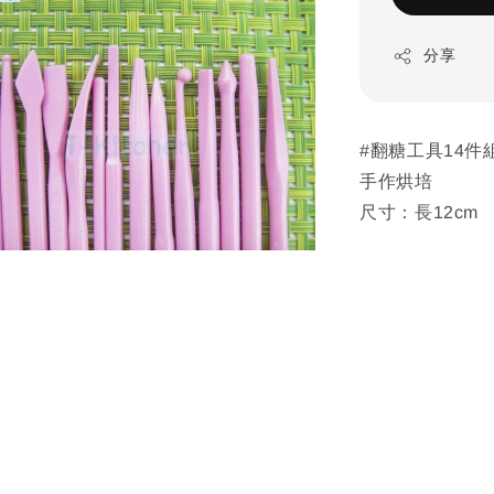
分享
#翻糖工具14件組
手作烘培
尺寸：長12cm