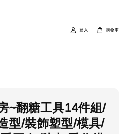
登入
購物車
房~翻糖工具14件組/
造型/裝飾塑型/模具/