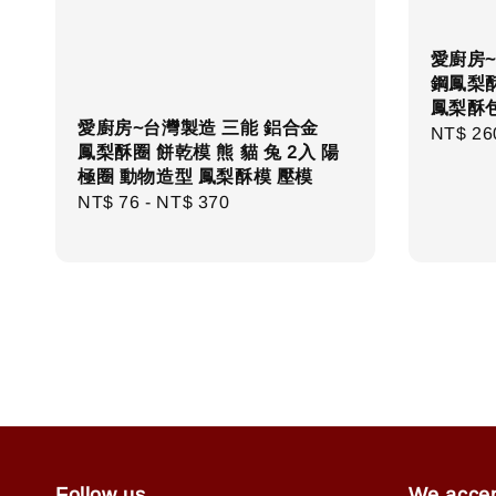
愛廚房~
鋼鳳梨酥
鳳梨酥包裝
愛廚房~台灣製造 三能 鋁合金
Regula
NT$ 26
鳳梨酥圈 餅乾模 熊 貓 兔 2入 陽
price
極圈 動物造型 鳳梨酥模 壓模
Regular
NT$ 76
-
NT$ 370
price
Follow us
We acce