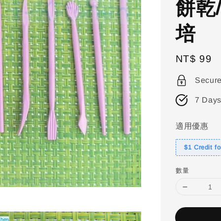
餅乾
培
Regular
NT$ 99
price
Secur
7 Days
適用優惠
$1 Credit f
數量