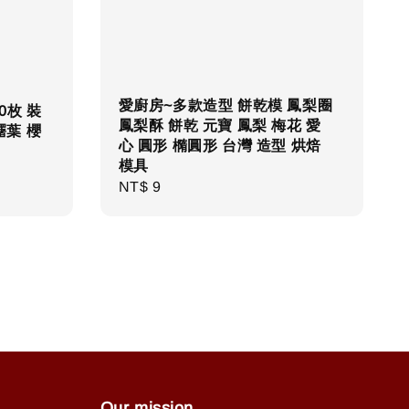
愛廚房~多款造型 餅乾模 鳳梨圈
0枚 裝
鳳梨酥 餅乾 元寶 鳳梨 梅花 愛
糬葉 櫻
心 圓形 橢圓形 台灣 造型 烘焙
模具
Regular
NT$ 9
price
Our mission