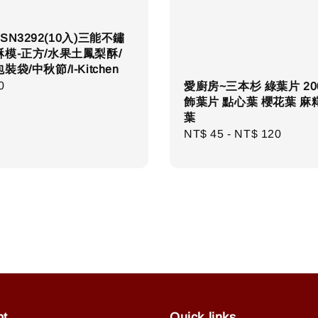
SN3292(10入)三能不鏽
模-正方/水果土鳳梨酥/
袋/中秋節/I-Kitchen
r
0
愛廚房~三本杉 綠葉片 20
飾葉片 點心葉 櫻花葉 麻
葉
Regular
NT$ 45
-
NT$ 120
price
pt
Quick links