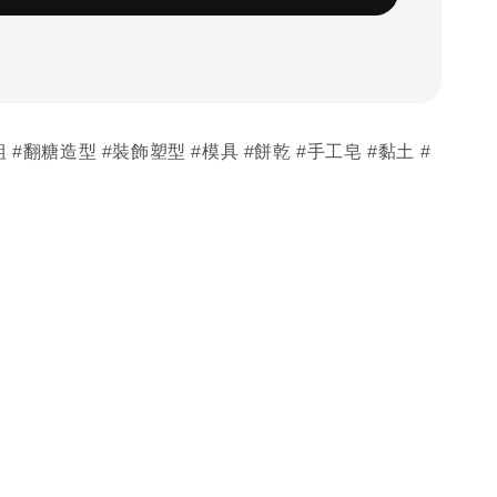
 #翻糖造型 #裝飾塑型 #模具 #餅乾 #手工皂 #黏土 #