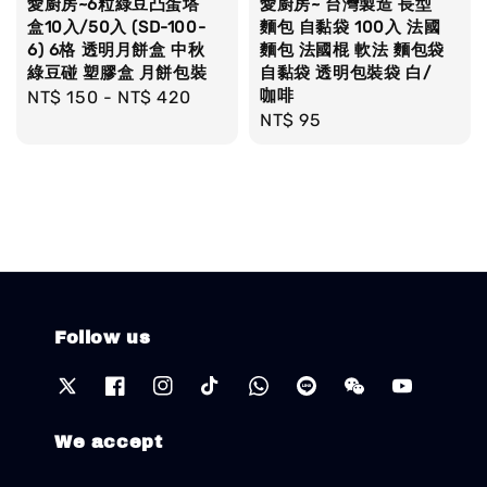
愛廚房~6粒綠豆凸蛋塔
愛廚房~ 台灣製造 長型
盒10入/50入 (SD-100-
麵包 自黏袋 100入 法國
6) 6格 透明月餅盒 中秋
麵包 法國棍 軟法 麵包袋
綠豆碰 塑膠盒 月餅包裝
自黏袋 透明包裝袋 白/
咖啡
Regular
NT$ 150
-
NT$ 420
Regular
NT$ 95
price
price
Follow us
We accept