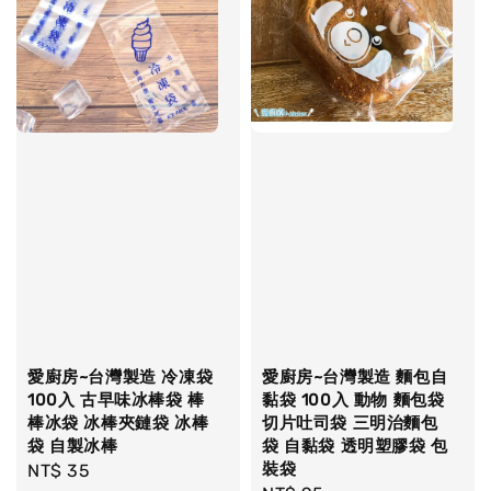
愛廚房~台灣製造 冷凍袋
愛廚房~台灣製造 麵包自
100入 古早味冰棒袋 棒
黏袋 100入 動物 麵包袋
棒冰袋 冰棒夾鏈袋 冰棒
切片吐司袋 三明治麵包
袋 自製冰棒
袋 自黏袋 透明塑膠袋 包
裝袋
Regular
NT$ 35