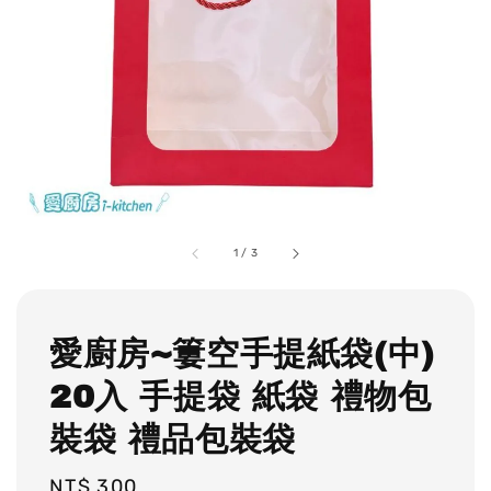
1
/
3
愛廚房~簍空手提紙袋(中)
20入 手提袋 紙袋 禮物包
裝袋 禮品包裝袋
Regular
NT$ 300