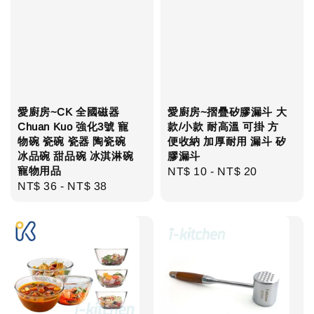
愛廚房~CK 全國磁器
愛廚房~摺疊矽膠漏斗 大
Chuan Kuo 強化3號 寵
款/小款 耐高溫 可掛 方
物碗 瓷碗 瓷器 陶瓷碗
便收納 加厚耐用 漏斗 矽
冰品碗 甜品碗 冰淇淋碗
膠漏斗
寵物用品
Regular
NT$ 10
-
NT$ 20
Regular
NT$ 36
-
NT$ 38
price
price