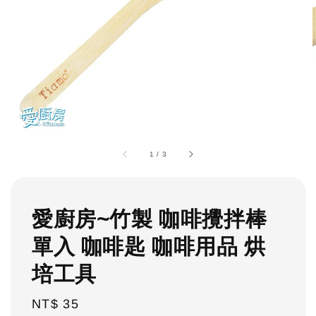
1
/
3
愛廚房~竹製 咖啡攪拌棒
單入 咖啡匙 咖啡用品 烘
培工具
Regular
NT$ 35