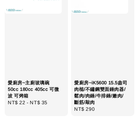
愛廚房~主廚玻璃碗
愛廚房~iK5600 15.5盎司
50cc 180cc 405cc 可微
肉槌/不鏽鋼雙面錘肉器/
波 可烤箱
鬆肉/肉錘/牛排錘/嫩肉/
斷筋/敲肉
Regular
NT$ 22
-
NT$ 35
Regular
NT$ 290
price
price