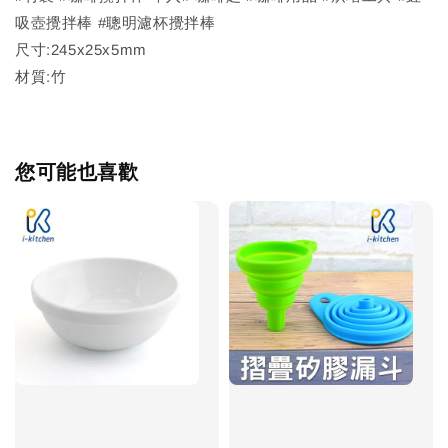
吸壺攪拌棒 #聰明濾杯攪拌棒
尺寸:245x25x5mm
材質:竹
您可能也喜歡