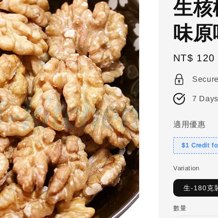
生核
味原
Regular
NT$ 120
price
Secur
7 Days
適用優惠
$1 Credit f
Variation
生-180克
數量