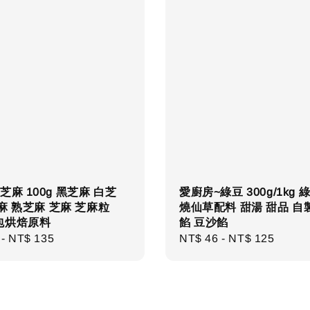
芝麻 100g 黑芝麻 白芝
愛廚房~綠豆 300g/1kg 
麻 熟芝麻 芝麻 芝麻粒
燒仙草配料 甜湯 甜品 自
包烘焙原料
餡 豆沙餡
r
-
NT$ 135
Regular
NT$ 46
-
NT$ 125
price