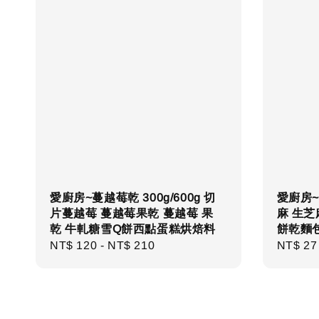
愛廚房~蔓越莓乾 300g/600g 切
愛廚房~
片蔓越莓 蔓越莓果乾 蔓越莓 果
麻 生芝
乾 牛軋糖雪Q餅西點蛋糕烘焙料
餅乾麵
Regular
NT$ 120
-
NT$ 210
Regula
NT$ 27
price
price