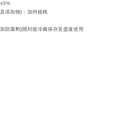
±5%
物及添加物)：加州核桃
月
添加防腐劑)開封後冷藏保存並盡速使用