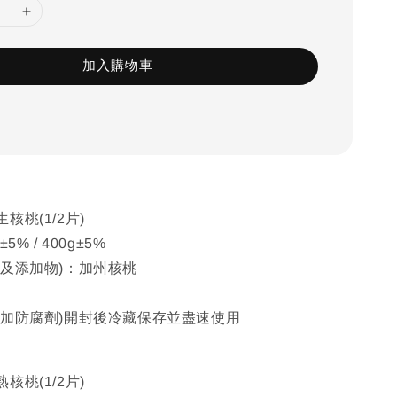
加入購物車
核桃(1/2片)
% / 400g±5%
物及添加物)：加州核桃
月
添加防腐劑)開封後冷藏保存並盡速使用
核桃(1/2片)