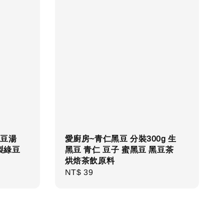
綠豆湯
愛廚房~青仁黑豆 分裝300g 生
製綠豆
黑豆 青仁 豆子 蜜黑豆 黑豆茶
烘焙茶飲原料
Regular
NT$ 39
price