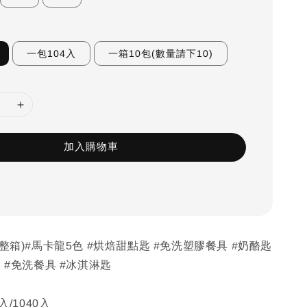
一包104入
一箱10包(數量請下10)
加入購物車
/整箱)#馬卡龍5色 #烘焙甜點匙 #免洗塑膠餐具 #奶酪匙
匙 #免洗餐具 #冰淇淋匙
入/1040入