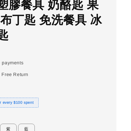
塑膠餐具 奶酪匙 果
 布丁匙 免洗餐具 冰
匙
e payments
 Free Return
or every $100 spent
紫
藍