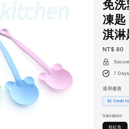
免洗
凍匙
淇淋
Regular
NT$ 80
price
Secur
7 Days
適用優惠
$1 Credit f
Variation
粉紅色