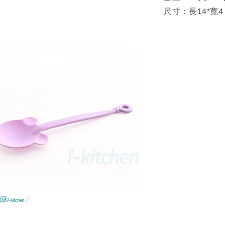
尺寸：長14*寬4 