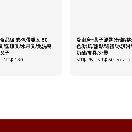
食品級 彩色蛋糕叉 50
愛廚房~葉子湯匙(分裝/整
叉/塑膠叉/水果叉/免洗餐
色/烘焙/甜點/送禮/冰淇淋
/叉子
奶酪/餐具/外帶
r
-
NT$ 180
Sale
NT$ 25
-
NT$ 50
Regula
NT$ 50
price
price