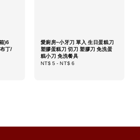
箱)6
愛廚房~小牙刀 單入 生日蛋糕刀
/布丁/
塑膠蛋糕刀 切刀 塑膠刀 免洗蛋
糕小刀 免洗餐具
r
Regular
NT$ 5
-
NT$ 6
price