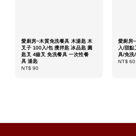
愛廚房~木質免洗餐具 木湯匙 木
愛廚房~
叉子 100入/包 攪拌匙 冰品匙 圓
入/甜點
匙叉 4齒叉 免洗餐具 一次性餐
具/免洗
具 湯匙
Regula
NT$ 60
Regular
NT$ 90
price
price