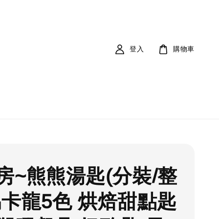
登入
購物車
房~熊熊湯匙(分裝/整
馬卡龍5色 烘焙甜點匙