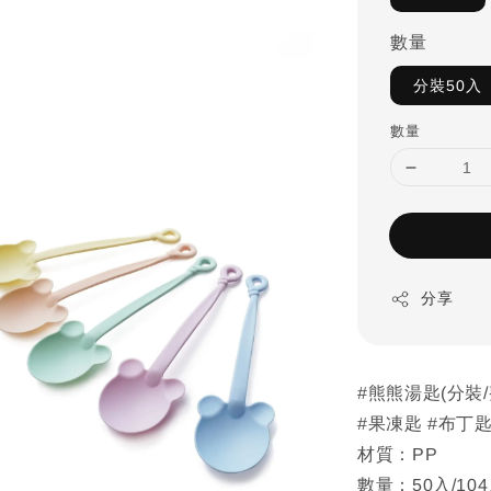
數量
分裝50入
數量
分享
#熊熊湯匙(分裝
#果凍匙 #布丁
材質：PP
數量：50入/104