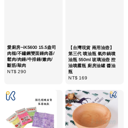
愛廚房~iK5600 15.5盎司
【台灣現貨 兩用油壺】
肉槌/不鏽鋼雙面錘肉器/
第三代 噴油瓶 氣炸鍋噴
鬆肉/肉錘/牛排錘/嫩肉/
油瓶 550ml 玻璃油壺 控
斷筋/敲肉
油噴霧瓶 廚房油罐 醬油
Regular
NT$ 290
瓶
Regular
NT$ 169
price
price