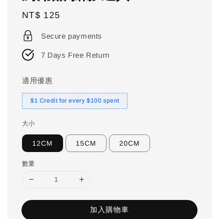
Regular
NT$ 125
price
Secure payments
7 Days Free Return
適用優惠
$1 Credit for every $100 spent
大小
12CM
15CM
20CM
數量
加入購物車