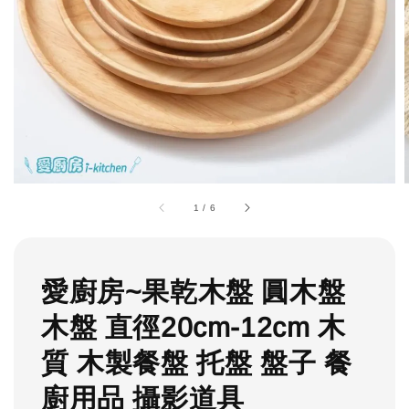
1
/
6
愛廚房~果乾木盤 圓木盤
木盤 直徑20cm-12cm 木
質 木製餐盤 托盤 盤子 餐
廚用品 攝影道具