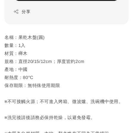
分享
名稱：果乾木盤(圓)
數量：1入
材質：櫸木
規格：直徑20/15/12cm；厚度皆約2cm
產地：中國
耐熱度：80°C
保存期限：無特殊使用期限
※不可接觸火源；不可進入烤箱、微波爐、洗碗機中使用。
※洗完後請後請務必保持乾燥，以避免發霉。