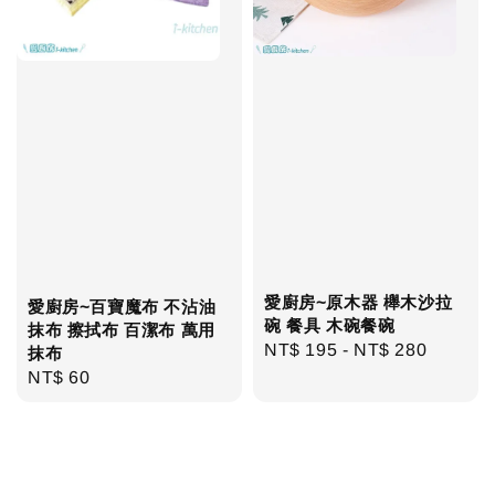
愛廚房~原木器 櫸木沙拉
愛廚房~百寶魔布 不沾油
碗 餐具 木碗餐碗
抹布 擦拭布 百潔布 萬用
Regular
NT$ 195
-
NT$ 280
抹布
price
Regular
NT$ 60
price