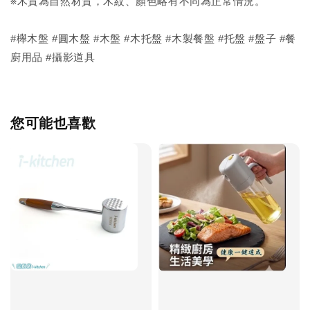
※木質為自然材質，木紋、顏色略有不同為正常情況。
#櫸木盤 #圓木盤 #木盤 #木托盤 #木製餐盤 #托盤 #盤子 #餐
廚用品 #攝影道具
您可能也喜歡