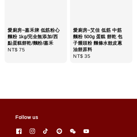
愛廚房~嘉禾牌 低筋粉心
愛廚房~艾佳 低筋 中筋
麵粉 1kg/完全無添加/西
麵粉 500g 蛋糕 餅乾 包
點蛋糕餅乾/麵粉/嘉禾
子饅頭粉 麵條水餃皮蔥
油餅原料
Regular
NT$ 75
Regular
NT$ 35
price
price
Follow us