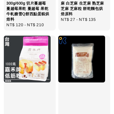
300g/600g 切片蔓越莓
麻 白芝麻 生芝麻 熟芝麻
蔓越莓果乾 蔓越莓 果乾
芝麻 芝麻粒 餅乾麵包烘
牛軋糖雪Q餅西點蛋糕烘
焙原料
焙料
Regular
NT$ 27
-
NT$ 135
Regular
NT$ 120
-
NT$ 210
price
price