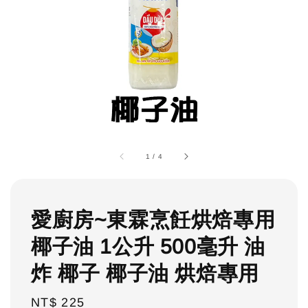
1
/
4
愛廚房~東霖烹飪烘焙專用
椰子油 1公升 500毫升 油
炸 椰子 椰子油 烘焙專用
Regular
NT$ 225