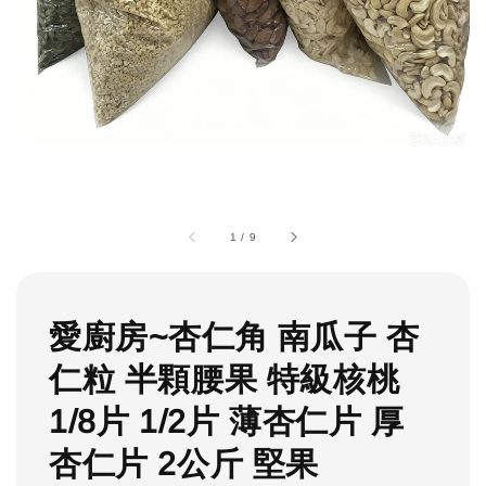
1
/
9
愛廚房~杏仁角 南瓜子 杏
仁粒 半顆腰果 特級核桃
1/8片 1/2片 薄杏仁片 厚
杏仁片 2公斤 堅果