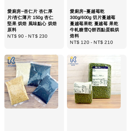
愛廚房~杏仁片 杏仁厚
愛廚房~蔓越莓乾
片/杏仁薄片 150g 杏仁
300g/600g 切片蔓越莓
堅果 烘焙 風味點心 烘焙
蔓越莓果乾 蔓越莓 果乾
原料
牛軋糖雪Q餅西點蛋糕烘
焙料
Regular
NT$ 90
-
NT$ 230
Regular
NT$ 120
-
NT$ 210
price
price