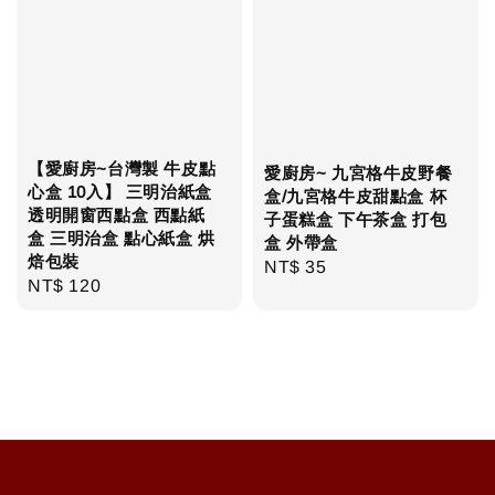
【愛廚房~台灣製 牛皮點
愛廚房~ 九宮格牛皮野餐
心盒 10入】 三明治紙盒
盒/九宮格牛皮甜點盒 杯
透明開窗西點盒 西點紙
子蛋糕盒 下午茶盒 打包
盒 三明治盒 點心紙盒 烘
盒 外帶盒
焙包裝
Regular
NT$ 35
Regular
NT$ 120
price
price