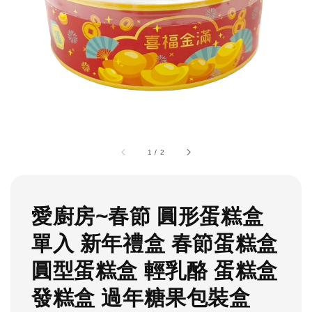
1
/
2
愛廚房~春節 圓形蛋糕盒
單入 新年禮盒 春節蛋糕盒
圓型蛋糕盒 輕乳酪 蛋糕盒
發糕盒 過年糖果包裝盒