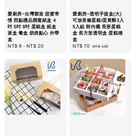
愛廚房~台灣製造 甜蜜寄
愛廚房~透明手提盒(大)
情 西點禮品開窗紙盒 4
可放長條蛋糕/蛋黃酥3入
吋 5吋 8吋 蛋糕盒 紙盒
5入組 附內襯 長形蛋糕
派盒 餐盒 烘焙點心 外帶
盒 長方形透明盒 蛋糕捲
盒
盒
Regular
NT$ 9
-
NT$ 20
Sale
NT$ 70
Regular
NT$ 100
price
price
price