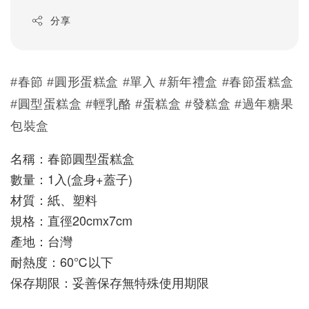
分享
#春節 #圓形蛋糕盒 #單入 #新年禮盒 #春節蛋糕盒
#圓型蛋糕盒 #輕乳酪 #蛋糕盒 #發糕盒 #過年糖果
包裝盒
名稱：春節圓型蛋糕盒 
數量：1入(盒身+蓋子)
材質：紙、塑料
規格：直徑20cmx7cm
產地：台灣
耐熱度：60℃以下
保存期限：妥善保存無特殊使用期限