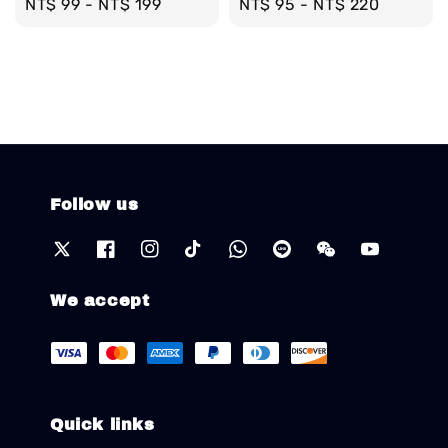
Regular
NT$ 99
-
NT$ 199
Regular
NT$ 95
-
NT$ 220
price
price
Follow us
We accept
Quick links