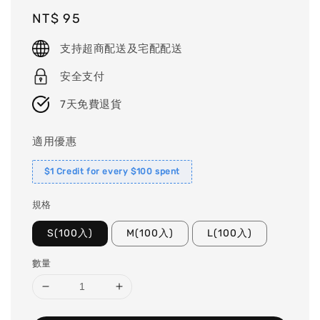
Regular
NT$ 95
price
支持超商配送及宅配配送
安全支付
7天免費退貨
適用優惠
$1 Credit for every $100 spent
規格
S(100入)
M(100入)
L(100入)
數量