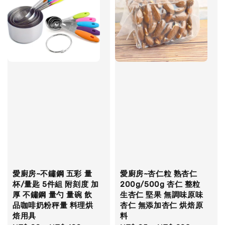
愛廚房~不鏽鋼 五彩 量
愛廚房~杏仁粒 熟杏仁
杯/量匙 5件組 附刻度 加
200g/500g 杏仁 整粒
厚 不鏽鋼 量勺 量碗 飲
生杏仁 堅果 無調味原味
品咖啡奶粉秤量 料理烘
杏仁 無添加杏仁 烘焙原
焙用具
料