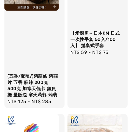
【愛廚房～日本KM 日式
一次性手套 50入/100
入】 拋棄式手套
Regular
NT$ 59
-
NT$ 75
price
(五香/麻辣/)蒟蒻條 蒟蒻
片 五香 麻辣 200克
500克 加寒天低卡 無負
擔 量販包 寒天蒟蒻 蒟蒻
Regular
NT$ 125
-
NT$ 285
price