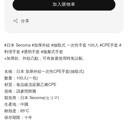
加入購物車
分享
#日本 Secoma #加厚外紋 #抽取式 一次性手套 100入 #CPE手套 #
料理手套 #透明手套 #拋棄式手套 
※加厚款、外紋凸點，可有效避使用時免沾黏。
名稱：日本 加厚外紋一次性CPE手套(抽取式)
數量：100入(一包)
材質：食品級流延聚乙烯CPE 
規格：請參照附圖
製造商：日本 Secoma(セコマ)
生產地：中國
耐熱度：85℃
保存期限：十年