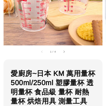
1
/
4
愛廚房~日本 KM 萬用量杯
500ml/250ml 塑膠量杯 透
明量杯 食品級 量杯 耐熱
量杯 烘焙用具 測量工具