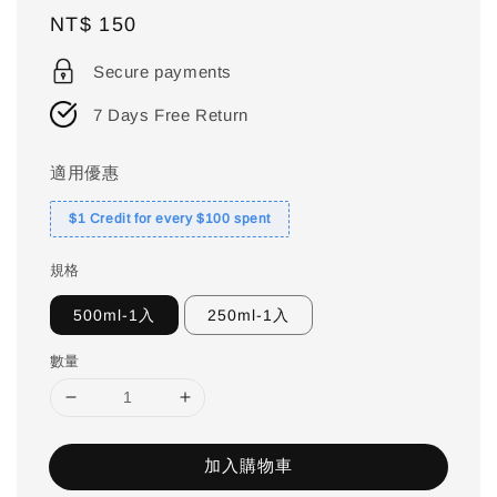
Regular
NT$ 150
price
Secure payments
7 Days Free Return
適用優惠
$1 Credit for every $100 spent
規格
500ml-1入
250ml-1入
數量
加入購物車