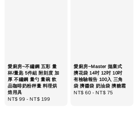
愛廚房~不鏽鋼 五彩 量
愛廚房~Master 拋棄式
杯/量匙 5件組 附刻度 加
擠花袋 14吋 12吋 10吋
厚 不鏽鋼 量勺 量碗 飲
有檢驗報告 100入 三角
品咖啡奶粉秤量 料理烘
袋 擠醬袋 奶油袋 擠糖霜
焙用具
Regular
NT$ 60
-
NT$ 75
Regular
NT$ 99
-
NT$ 199
price
price