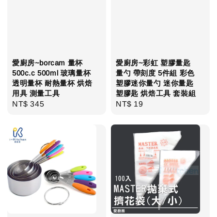
愛廚房~borcam 量杯
愛廚房~彩虹 塑膠量匙
500c.c 500ml 玻璃量杯
量勺 帶刻度 5件組 彩色
透明量杯 耐熱量杯 烘焙
塑膠迷你量勺 迷你量匙
用具 測量工具
塑膠匙 烘焙工具 套裝組
Regular
NT$ 345
Regular
NT$ 19
price
price