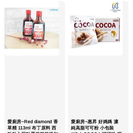
愛廚房~Red diamond 香
愛廚房~惠昇 好媽媽 濃
草精 113ml 布丁原料 西
純高脂可可粉 小包裝