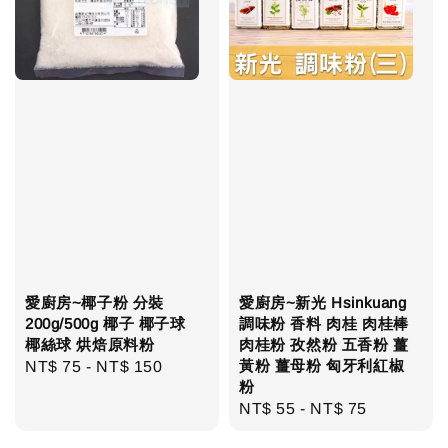
愛廚房~椰子粉 分裝
愛廚房~新光 Hsinkuang
200g/500g 椰子 椰子球
調味粉 香料 肉桂 肉桂棒
椰絲球 烘焙原料粉
肉桂粉 孜然粉 五香粉 薑
黃粉 薑母粉 匈牙利紅椒
Regular
NT$ 75
-
NT$ 150
粉
price
Regular
NT$ 55
-
NT$ 75
price