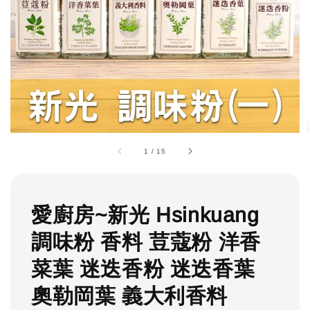
1
/
15
愛廚房~新光 Hsinkuang
調味粉 香料 荳蔻粉 洋香
菜葉 迷迭香粉 迷迭香葉
奧勒岡葉 義大利香料