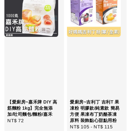
【愛廚房~嘉禾牌 DIY 高
愛廚房~吉利丁 吉利T 果
筋麵粉 1kg】完全無添
凍粉 明膠款/純素款 簡易
加/吐司麵包/麵粉/嘉禾
方便 果凍布丁奶酪茶凍
原料 裝飾點心甜點用粉
Regular
NT$ 72
Regular
NT$ 105
-
NT$ 115
price