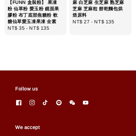
【FUNN 盒裝粉】 果凍
麻 白芝麻 生芝麻 熟芝麻
粉 仙草粉 愛玉粉 鏡面果
芝麻 芝麻粒 餅乾麵包烘
膠粉 布丁底部焦糖粉 軟
焙原料
糖仙草愛玉凍果凍 全素
Regular
NT$ 27
-
NT$ 135
Regular
NT$ 35
-
NT$ 135
price
price
Follow us
We accept