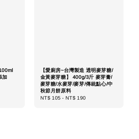
00ml
【愛廚房~台灣製造 透明麥芽糖/
添加
金黃麥芽糖】 400g/3斤 麥芽膏/
麥芽糖/水麥芽/麥芽/傳統點心/中
秋節月餅原料
Regular
NT$ 105
-
NT$ 190
price