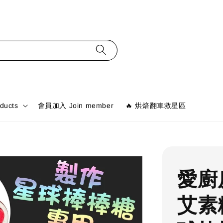
ducts
會員加入 Join member
🔥 烘焙翻車救星區
愛廚
艾素