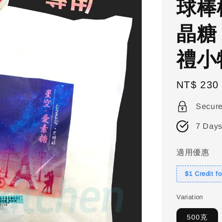
球棒
晶糖 
禮小
Regular
NT$ 230
price
Secur
7 Days
適用優惠
$1 Credit f
Variation
500克