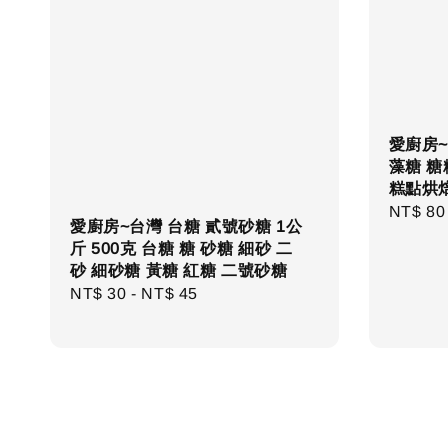
愛廚房~海
藻糖 
糕點烘
Regula
NT$ 80
愛廚房~台灣 台糖 貳號砂糖 1公
price
斤 500克 台糖 糖 砂糖 細砂 二
砂 細砂糖 黃糖 紅糖 二號砂糖
Regular
NT$ 30
-
NT$ 45
price