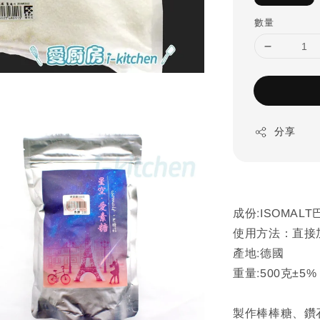
數量
分享
成份:ISOMAL
使用方法：直接
產地:德國
重量:500克±5%
製作棒棒糖、鑽