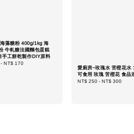
藻糖粉 400g/1kg 海
糖粉 牛軋糖法國麵包蛋糕
焙手工餅乾製作DIY原料
r
-
NT$ 170
愛廚房~玫瑰水 苦橙花水 1
可食用 玫瑰 苦橙花 食品
Regular
NT$ 250
-
NT$ 300
price