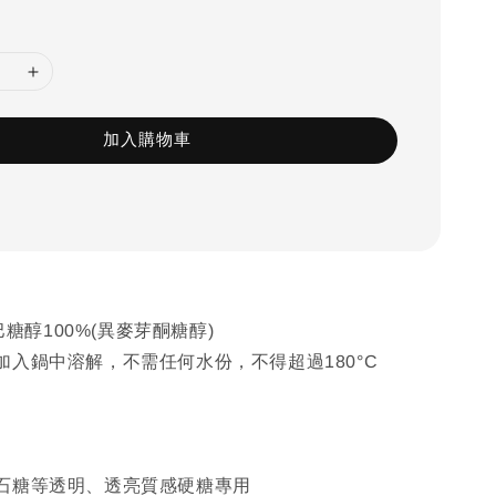
加入購物車
T巴糖醇100%(異麥芽酮糖醇)
加入鍋中溶解，不需任何水份，不得超過180°C
石糖等透明、透亮質感硬糖專用