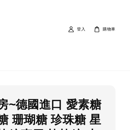
登入
購物車
房~德國進口 愛素糖
糖 珊瑚糖 珍珠糖 星