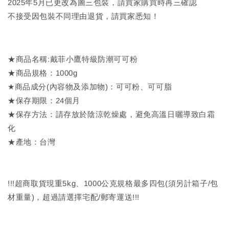
2025年5月已更改為圖三包裝，請買家購買時再三確認
不接受因包裝不同理由退貨，請買家悉知！
★商品名稱:戴菲小鷹特級防潮可可粉
★商品規格：1000g
★商品成分(內容物及添加物)：可可粉、可可脂
★保存期限：24個月
★保存方法：請存放於陰涼乾燥處，避免高溫日曬導致白霜
化
★產地：台灣
!!!超商取貨現重5kg、1000公克規格最多四包(須另計箱子/包
材重量)，超過請選擇宅配/郵寄運送!!!