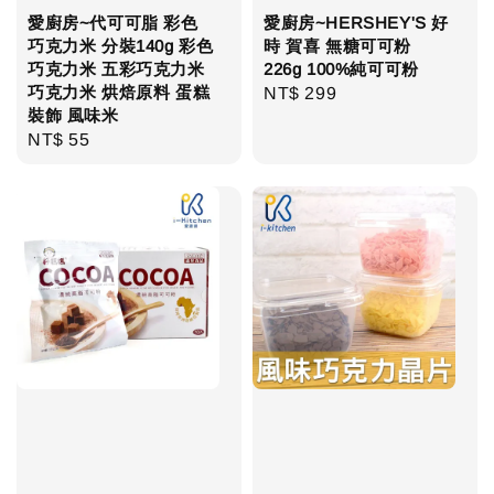
愛廚房~代可可脂 彩色
愛廚房~HERSHEY'S 好
巧克力米 分裝140g 彩色
時 賀喜 無糖可可粉
巧克力米 五彩巧克力米
226g 100%純可可粉
巧克力米 烘焙原料 蛋糕
Regular
NT$ 299
裝飾 風味米
price
Regular
NT$ 55
price