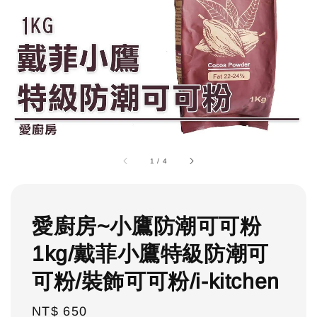
1
/
4
愛廚房~小鷹防潮可可粉
1kg/戴菲小鷹特級防潮可
可粉/裝飾可可粉/i-kitchen
Regular
NT$ 650