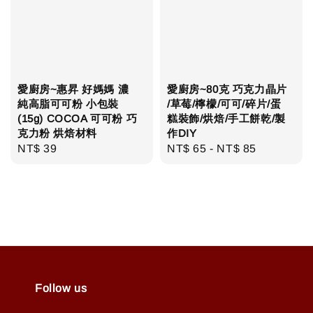
愛廚房~惠昇 好媽媽 濃
愛廚房~80克 巧克力晶片
純高脂可可粉 小包裝
/草莓/檸檬/可可/碎片/蛋
(15g) COCOA 可可粉 巧
糕裝飾/烘焙/手工餅乾/製
克力粉 烘焙材料
作DIY
Regular
NT$ 39
Regular
NT$ 65
-
NT$ 85
price
price
Follow us