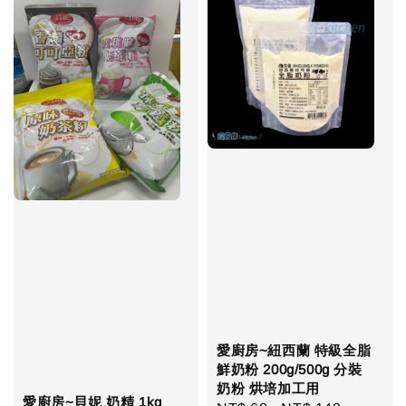
愛廚房~紐西蘭 特級全脂
鮮奶粉 200g/500g 分裝
奶粉 烘培加工用
愛廚房~貝妮 奶精 1kg