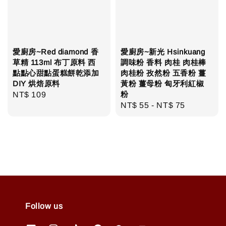
愛廚房~Red diamond 香
愛廚房~新光 Hsinkuang
草精 113ml 布丁原料 西
調味粉 香料 肉桂 肉桂棒
點點心甜點蛋糕餅乾添加
肉桂粉 孜然粉 五香粉 薑
DIY 烘焙原料
黃粉 薑母粉 匈牙利紅椒
粉
Regular
NT$ 109
Regular
NT$ 55
-
NT$ 75
price
price
Follow us