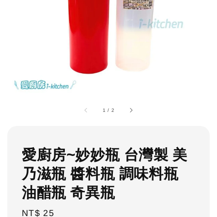
1
/
2
愛廚房~妙妙瓶 台灣製 美
乃滋瓶 醬料瓶 調味料瓶
油醋瓶 奇異瓶
Regular
NT$ 25