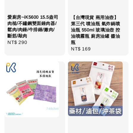
愛廚房~iK5600 15.5盎司
【台灣現貨 兩用油壺】
肉槌/不鏽鋼雙面錘肉器/
第三代 噴油瓶 氣炸鍋噴
鬆肉/肉錘/牛排錘/嫩肉/
油瓶 550ml 玻璃油壺 控
斷筋/敲肉
油噴霧瓶 廚房油罐 醬油
Regular
NT$ 290
瓶
Regular
NT$ 169
price
price