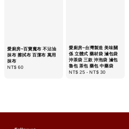
愛廚房~台灣製造 美味關
愛廚房~百寶魔布 不沾油
係 立體式 藥材袋 滷包袋
抹布 擦拭布 百潔布 萬用
沖茶袋 三款 沖泡袋 滷包
抹布
魯包 茶包 藥包 中藥袋
Regular
NT$ 60
Regular
NT$ 25
-
NT$ 30
price
price