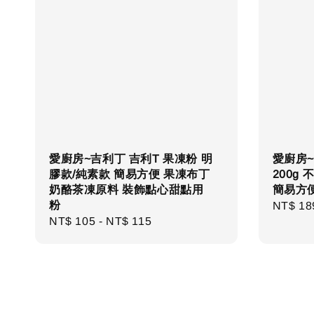
愛廚房~吉利丁 吉利T 果凍粉 明
愛廚房~
膠款/純素款 簡易方便 果凍布丁
200g
奶酪茶凍原料 裝飾點心甜點用
簡易方
粉
Regula
NT$ 18
Regular
NT$ 105
-
NT$ 115
price
price