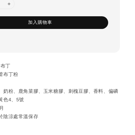
加入購物車
#布丁
蕾布丁粉
、奶粉、鹿角菜膠、玉米糖膠、刺槐豆膠、香料、偏磷
黃色4、5號
月
於陰涼處常溫保存