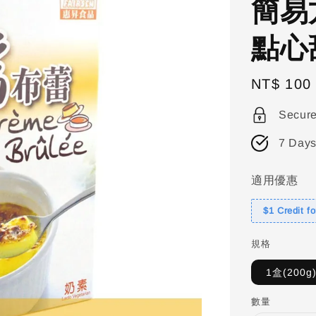
簡易
點心
Regular
NT$ 100
price
Secur
7 Days
適用優惠
$1 Credit f
規格
1盒(200g
數量