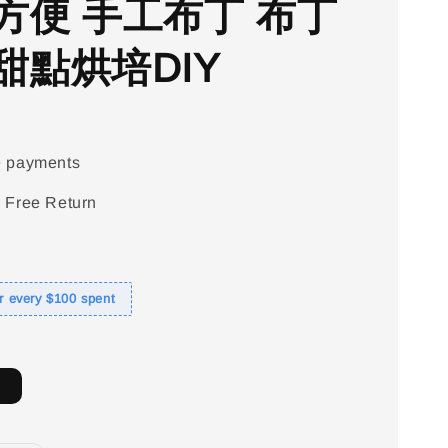
方便 手工布丁 布丁
甜點烘培DIY
e payments
 Free Return
or every $100 spent
)