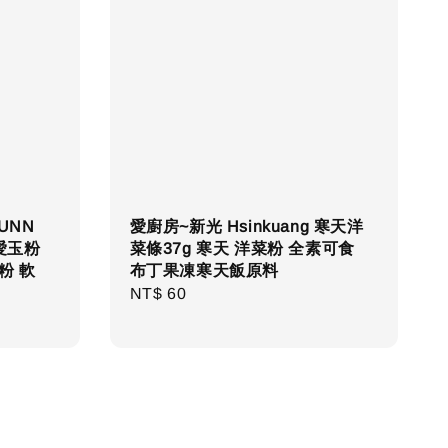
UNN
愛廚房~新光 Hsinkuang 寒天洋
愛玉粉
菜條37g 寒天 洋菜粉 全素可食
粉 軟
布丁果凍寒天飯原料
Regular
NT$ 60
price