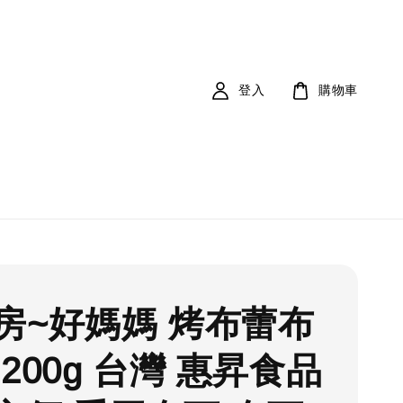
登入
購物車
房~好媽媽 烤布蕾布
200g 台灣 惠昇食品