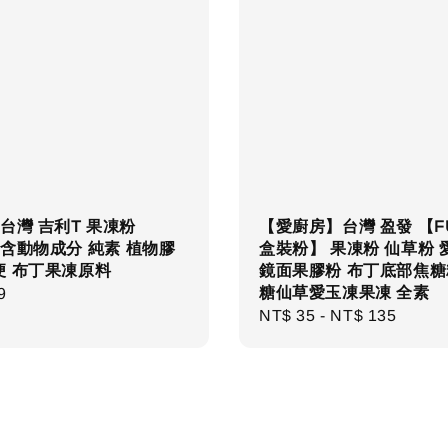
台灣 吉利T 果凍粉
【愛廚房】台灣 盈發 【F
 不含動物成分 純素 植物膠
盒裝粉】 果凍粉 仙草粉 
便 布丁果凍原料
鏡面果膠粉 布丁底部焦糖
糖仙草愛玉凍果凍 全素
r
9
Regular
NT$ 35
-
NT$ 135
price