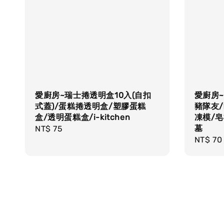
愛廚房~瑞士捲透明盒10入(自扣
愛廚房~
式蓋)/蛋糕捲透明盒/塑膠蛋糕
豬隊友/
盒/透明蛋糕盒/i-kitchen
凍模/皂
墓
Regular
NT$ 75
Regula
NT$ 70
price
price