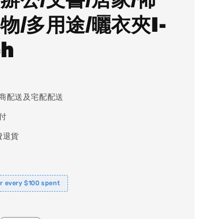
小物/多用途/曬衣夾I-
ch
商配送及宅配配送
付
費退貨
or every $100 spent