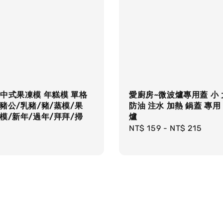
中式果凍模 年糕模 單格
愛廚房~微波爐專用蓋 小 
豬公/乳豬/豬/蒸模/果
防油 注水 加熱 鍋蓋 專用
模/新年/過年/拜拜/掃
爐
Regular
NT$ 159
-
NT$ 215
r
price