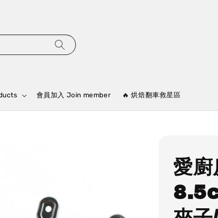
ducts
會員加入 Join member
🔥 烘焙翻車救星區
愛廚
8.5
夾子