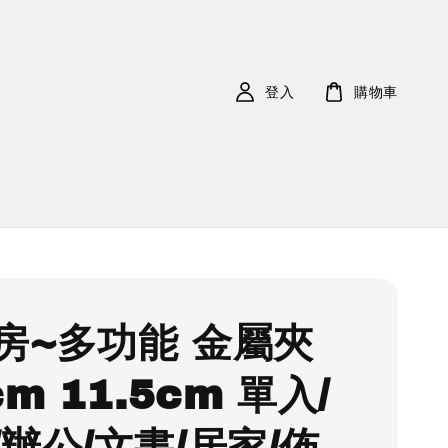
登入
購物車
房~多功能 金屬夾
cm 11.5cm 單入/
/辦公/文書/居家/佈