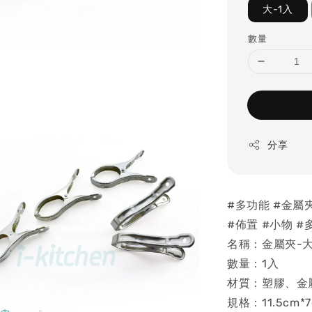
大-1入
數量
分享
#多功能 #金屬夾 
#佈置 #小物 #
名稱：金屬夾-大
數量：1入
材質：塑膠、金
規格：11.5cm*7