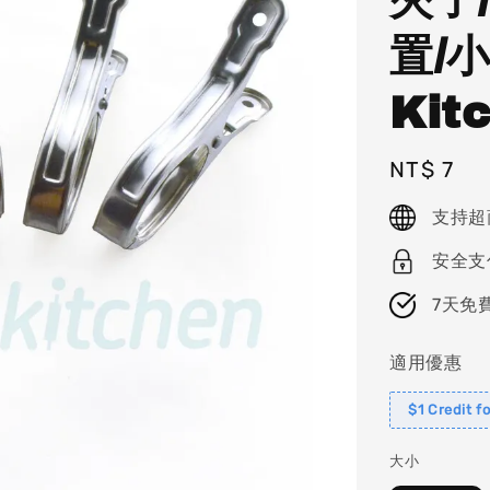
置/
Kit
Regular
NT$ 7
price
支持超
安全支
7天免
適用優惠
$1 Credit f
大小