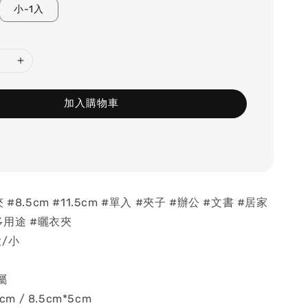
小-1入
加入購物車
#8.5cm #11.5cm #單入 #夾子 #辦公 #文書 #居家
多用途 #曬衣夾
/小
屬
cm / 8.5cm*5cm