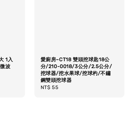
大 1入
愛廚房~CT18 雙頭挖球匙18公
 微波
分/210-0018/3公分/2.5公分/
挖球器/挖水果球/挖球杓/不鏽
鋼雙頭挖球器
Regular
NT$ 55
price