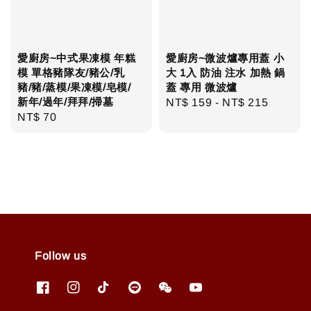
愛廚房~中式果凍模 年糕
愛廚房~微波爐專用蓋 小
模 單格豬隊友/豬公/乳
大 1入 防油 注水 加熱 鍋
豬/豬/蒸模/果凍模/皂模/
蓋 專用 微波爐
新年/過年/拜拜/掃墓
Regular
NT$ 159
-
NT$ 215
Regular
NT$ 70
price
price
Follow us