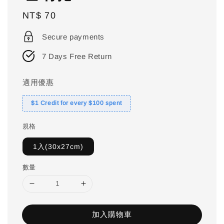
Regular
NT$ 70
price
Secure payments
7 Days Free Return
適用優惠
$1 Credit for every $100 spent
規格
1入(30x27cm)
數量
加入購物車