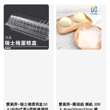
愛廚房~瑞士捲透明盒10
愛廚房~饅頭紙 粿紙 100
入(自扣式蓋)/蛋糕捲透明
入 8cm/10cm/12cm 饅