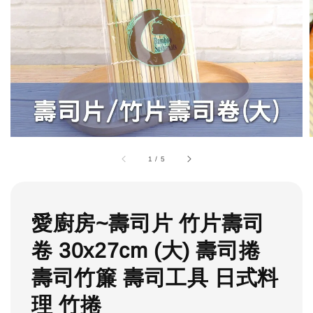
1
/
5
愛廚房~壽司片 竹片壽司
卷 30x27cm (大) 壽司捲
壽司竹簾 壽司工具 日式料
理 竹捲