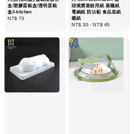
盒/塑膠蛋糕盒/透明蛋糕
頭燒賣蒸餃用紙 蒸籠紙
盒/i-kitchen
電鍋紙 防沾黏 食品底紙
襯紙
Regular
NT$ 75
Regular
NT$ 30
-
NT$ 45
price
price