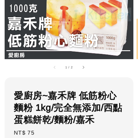
1
/
2
愛廚房~嘉禾牌 低筋粉心
麵粉 1kg/完全無添加/西點
蛋糕餅乾/麵粉/嘉禾
Regular
NT$ 75