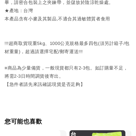
畢，請密合包裝上之夾鍊帶，並儲放於陰涼乾燥處。
★產地：台灣
本產品含有小麥及其製品,不適合其過敏體質者食用
!!!超商取貨現重5kg、1000公克規格最多四包(須另計箱子/包
材重量)，超過請選擇宅配/郵寄運送!!!
※商品為少量備貨，一般現貨都只有2-3包。如訂購量不足，
將需2-3日時間調貨後寄出。
【急件者請先來訊確認現貨是否足夠】
您可能也喜歡