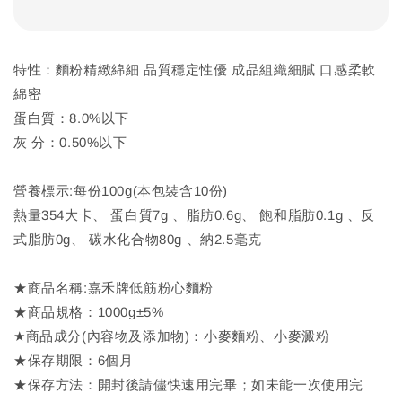
特性：麵粉精緻綿細 品質穩定性優 成品組織細膩 口感柔軟
綿密
蛋白質：8.0%以下
灰 分：0.50%以下
營養標示:每份100g(本包裝含10份)
熱量354大卡、 蛋白質7g 、脂肪0.6g、 飽和脂肪0.1g 、反
式脂肪0g、 碳水化合物80g 、納2.5毫克
★商品名稱:嘉禾牌低筋粉心麵粉
★商品規格：1000g±5%
★商品成分(內容物及添加物)：小麥麵粉、小麥澱粉
★保存期限：6個月
★保存方法：開封後請儘快速用完畢；如未能一次使用完