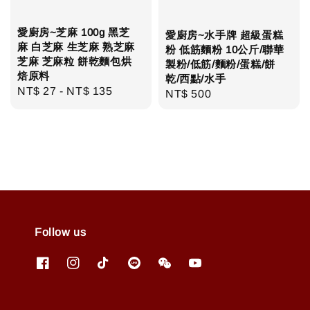
愛廚房~芝麻 100g 黑芝
愛廚房~水手牌 超級蛋糕
麻 白芝麻 生芝麻 熟芝麻
粉 低筋麵粉 10公斤/聯華
芝麻 芝麻粒 餅乾麵包烘
製粉/低筋/麵粉/蛋糕/餅
焙原料
乾/西點/水手
Regular
NT$ 27
-
NT$ 135
Regular
NT$ 500
price
price
Follow us