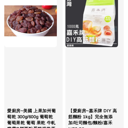
愛廚房~美國 上果加州葡
【愛廚房~嘉禾牌 DIY 高
萄乾 300g/600g 葡萄乾
筋麵粉 1kg】完全無添
葡萄果乾 葡萄 果乾 牛軋
加/吐司麵包/麵粉/嘉禾