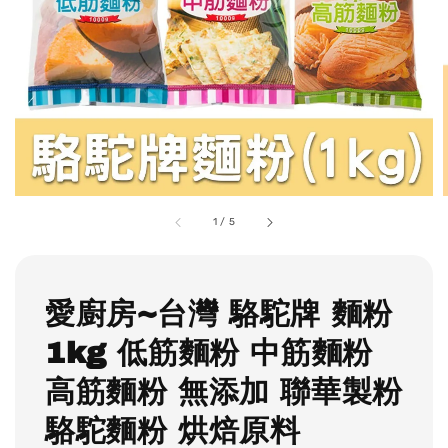
1
/
5
愛廚房~台灣 駱駝牌 麵粉
1kg 低筋麵粉 中筋麵粉
高筋麵粉 無添加 聯華製粉
駱駝麵粉 烘焙原料