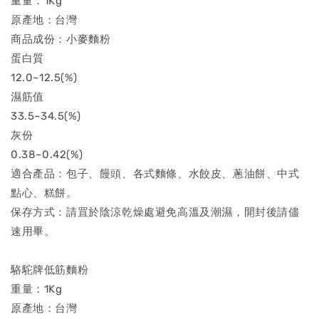
重量：1Kg
原產地：台灣
商品成份：小麥麵粉
蛋白質
12.0~12.5(%)
濕筋值
33.5~34.5(%)
灰份
0.38~0.42(%)
適合產品：包子、饅頭、各式麵條、水餃皮、蔥油餅、中式
點心、糕餅。
保存方式：請罝於陰涼乾燥處避免高溫及潮濕，開封後請儘
速用畢。
駱駝牌低筋麵粉
重量：1Kg
原產地：台灣