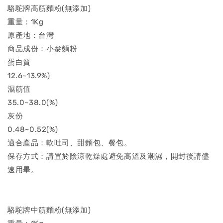
駱駝牌高筋麵粉(無添加)
重量：1Kg
原產地：台灣
商品成份：小麥麵粉
蛋白質
12.6~13.9%)
濕筋值
35.0~38.0(%)
灰份
0.48~0.52(%)
適合產品：軟吐司、甜麵包、餐包。
保存方式：請罝於陰涼乾燥處避免高溫及潮濕，開封後請儘
速用畢。
駱駝牌中筋麵粉(無添加)