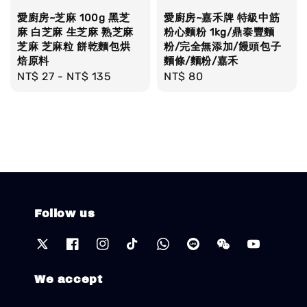
愛廚房~芝麻 100g 黑芝
愛廚房~嘉禾牌 特級中筋
麻 白芝麻 生芝麻 熟芝麻
粉心麵粉 1kg/鼎泰豐麵
芝麻 芝麻粒 餅乾麵包烘
粉/完全無添加/饅頭包子
焙原料
麵條/麵粉/嘉禾
Regular
NT$ 27
-
NT$ 135
Regular
NT$ 80
price
price
Follow us
We accept