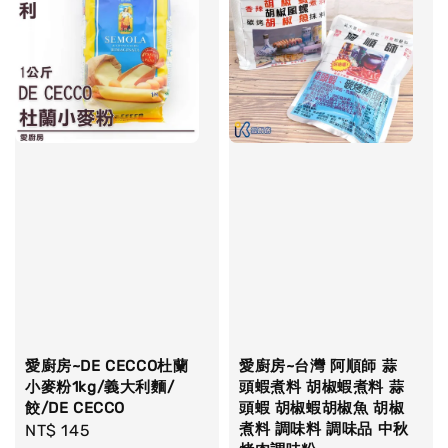
愛廚房~DE CECCO杜蘭
愛廚房~台灣 阿順師 蒜
小麥粉1kg/義大利麵/
頭蝦煮料 胡椒蝦煮料 蒜
餃/DE CECCO
頭蝦 胡椒蝦胡椒魚 胡椒
煮料 調味料 調味品 中秋
Regular
NT$ 145