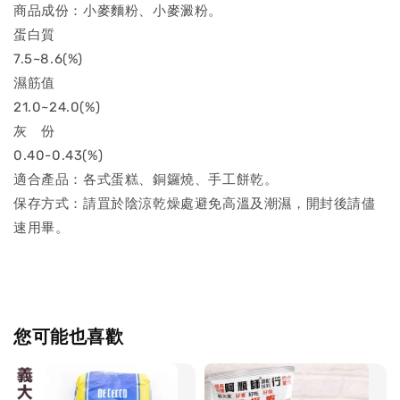
商品成份：小麥麵粉、小麥澱粉。
蛋白質
7.5~8.6(%)
濕筋值
21.0~24.0(%)
灰 份
0.40-0.43(%)
適合產品：各式蛋糕、銅鑼燒、手工餅乾。
保存方式：請罝於陰涼乾燥處避免高溫及潮濕，開封後請儘
速用畢。
您可能也喜歡